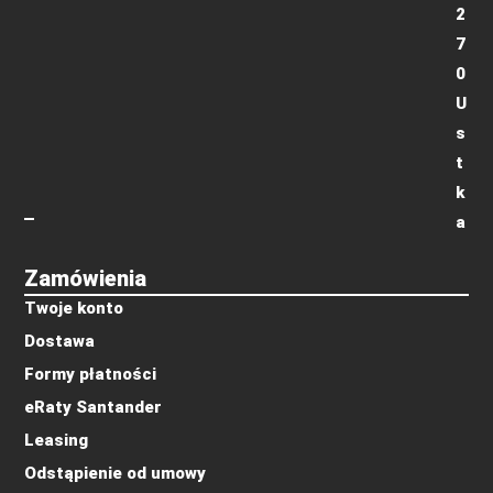
2
7
0
U
s
t
k
a
Zamówienia
Twoje konto
Dostawa
Formy płatności
eRaty Santander
Leasing
Odstąpienie od umowy