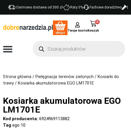
Darmowa dostawa od 500 zł
Raty 0%
Fachowe doradztwo
Do
0
Twoje konto
Strona główna
/
Pielęgnacja terenów zielonych
/
Kosiarki do
trawy
/ Kosiarka akumulatorowa EGO LM1701E
Kosiarka akumulatorowa EGO
LM1701E
Kod producenta:
6924969113882
Tag
ego 10