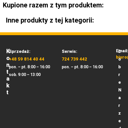
Kupione razem z tym produktem:
Inne produkty z tej kategorii:
K
Email
Sprzedaż:
Serwis:
D
O
biuro
+48 59 814 40 44
724 739 442
o
N
b
pon. – pt. 8:00 – 16:00
pon. – pt. 8:00 – 16:00
T
r
sob. 9:00 – 13:00
A
e
K
N
T
a
r
z
e