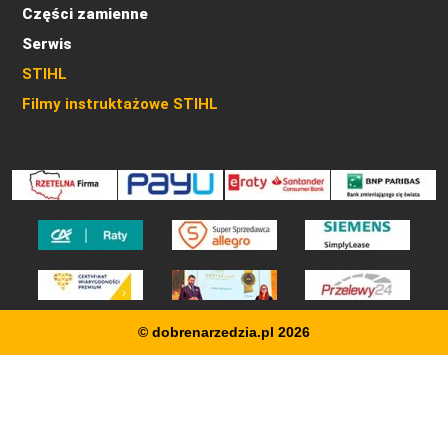
Części zamienne
Serwis
STIHL
Filmy instruktażowe STIHL
© dobrenarzedzia.pl 2026