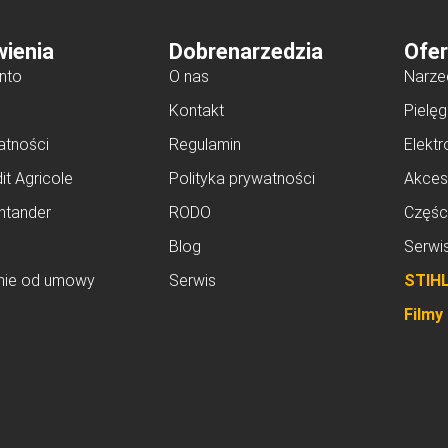
ienia
Dobrenarzedzia
Ofer
nto
O nas
Narze
Kontakt
Pielęg
atności
Regulamin
Elektr
it Agricole
Polityka prywatności
Akces
ntander
RODO
Częśc
Blog
Serwi
nie od umowy
Serwis
STIH
Filmy