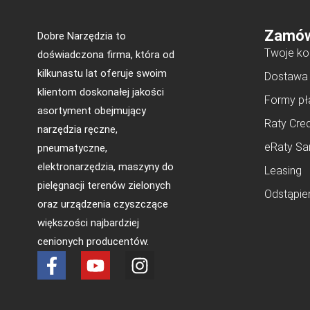
Zamów
Dobre Narzędzia to
Twoje ko
doświadczona firma, która od
kilkunastu lat oferuje swoim
Dostawa
klientom doskonałej jakości
Formy pł
asortyment obejmujący
Raty Cred
narzędzia ręczne,
eRaty Sa
pneumatyczne,
elektronarzędzia, maszyny do
Leasing
pielęgnacji terenów zielonych
Odstąpie
oraz urządzenia czyszczące
większości najbardziej
cenionych producentów.