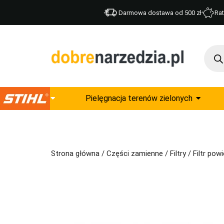
Darmowa dostawa od 500 zł
Rat
Pielęgnacja terenów zielonych
Strona główna
/
Części zamienne
/
Filtry
/ Filtr po