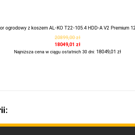
tor ogrodowy z koszem AL-KO T22-105.4 HDD-A V2 Premium 1
20899,00
zł
18049,01
zł
18049,01
zł
Najniższa cena w ciągu ostatnich 30 dni:
ii: