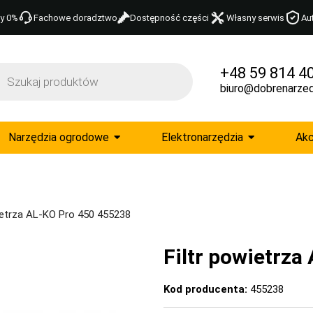
y 0%
Fachowe doradztwo
Dostępność części
Własny serwis
Au
+48 59 814 4
biuro@dobrenarzed
Narzędzia ogrodowe
Elektronarzędzia
Akc
wietrza AL-KO Pro 450 455238
Filtr powietrz
Kod producenta:
455238