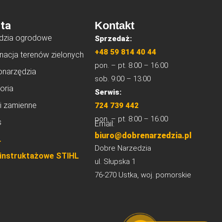
ta
Kontakt
dzia ogrodowe
Sprzedaż:
+48 59 814 40 44
nacja terenów zielonych
pon. – pt. 8:00 – 16:00
onarzędzia
sob. 9:00 – 13:00
oria
Serwis:
i zamienne
724 739 442
pon. – pt. 8:00 – 16:00
s
Email:
biuro@dobrenarzedzia.pl
L
Dobre Narzedzia
 instruktażowe STIHL
ul. Słupska 1
76-270 Ustka, woj. pomorskie