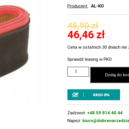
Producent
AL-KO
48,90
zł
46,46
zł
Cena w ostatnich 30 dniach nie 
Sprawdź leasing w PKO
Dodaj do ko
Zadzwoń:
+48 59 814 40 44
Napisz:
biuro@dobrenarzedzia