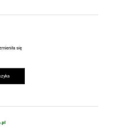
zmieniła się
szyka
.pl