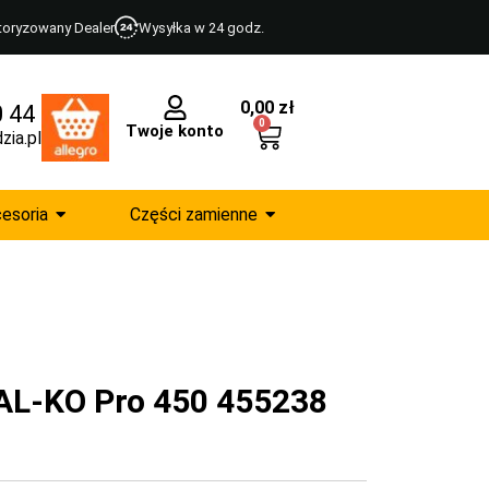
toryzowany Dealer
Wysyłka w 24 godz.
0,00
zł
0 44
0
Twoje konto
zia.pl
esoria
Części zamienne
a AL-KO Pro 450 455238