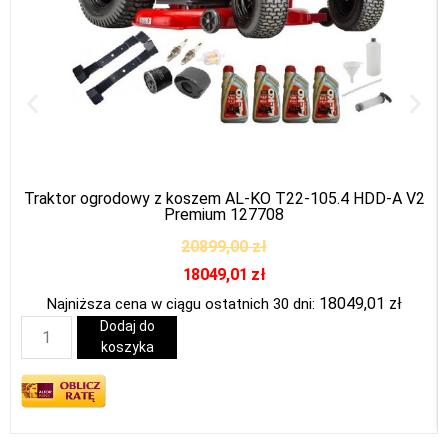
Traktor ogrodowy z koszem AL-KO T22-105.4 HDD-A V2
Premium 127708
20899,00
zł
18049,01
zł
18049,01
zł
Najniższa cena w ciągu ostatnich 30 dni:
Dodaj do
koszyka