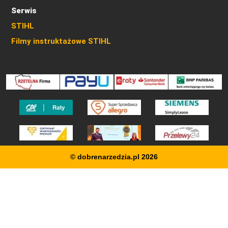
Serwis
STIHL
Filmy instruktażowe STIHL
© dobrenarzedzia.pl 2026