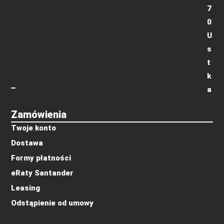
7
0
U
s
t
k
a
Zamówienia
Twoje konto
Dostawa
Formy płatności
eRaty Santander
Leasing
Odstąpienie od umowy