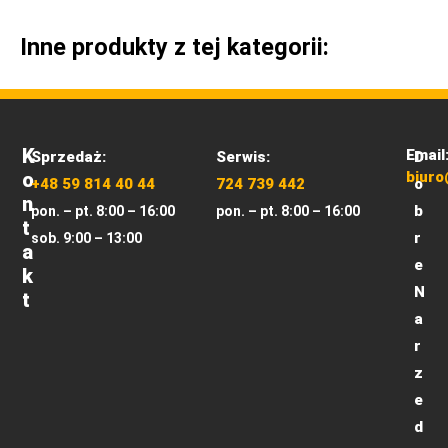
Inne produkty z tej kategorii:
K
Email
Sprzedaż:
Serwis:
D
O
biuro
+48 59 814 40 44
724 739 442
o
N
b
pon. – pt. 8:00 – 16:00
pon. – pt. 8:00 – 16:00
T
r
sob. 9:00 – 13:00
A
e
K
N
T
a
r
z
e
d