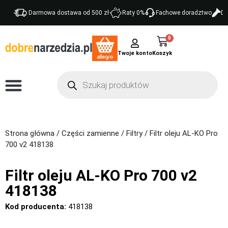
Darmowa dostawa od 500 zł
Raty 0%
Fachowe doradztwo
Do
0
Twoje konto
Strona główna
/
Części zamienne
/
Filtry
/ Filtr oleju AL-KO Pro
700 v2 418138
Filtr oleju AL-KO Pro 700 v2
418138
Kod producenta:
418138