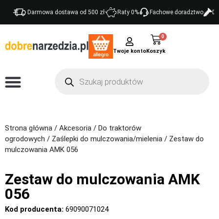
Darmowa dostawa od 500 zł
Raty 0%
Fachowe doradztwo
Do
0
Twoje konto
Strona główna
/
Akcesoria
/
Do traktorów
ogrodowych
/
Zaślepki do mulczowania/mielenia
/ Zestaw do
mulczowania AMK 056
Zestaw do mulczowania AMK
056
Kod producenta:
69090071024