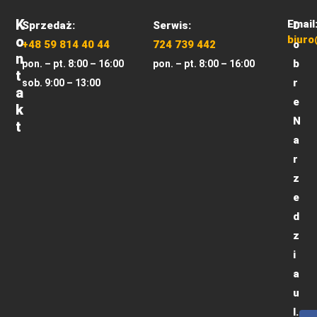
K
Email
Sprzedaż:
Serwis:
D
O
biuro
+48 59 814 40 44
724 739 442
o
N
b
pon. – pt. 8:00 – 16:00
pon. – pt. 8:00 – 16:00
T
r
sob. 9:00 – 13:00
A
e
K
N
T
a
r
z
e
d
z
i
a
u
l.