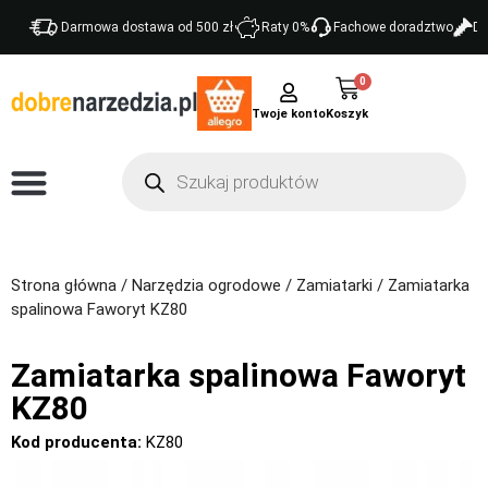
Darmowa dostawa od 500 zł
Raty 0%
Fachowe doradztwo
Do
0
Twoje konto
Strona główna
/
Narzędzia ogrodowe
/
Zamiatarki
/ Zamiatarka
spalinowa Faworyt KZ80
Zamiatarka spalinowa Faworyt
KZ80
Kod producenta:
KZ80