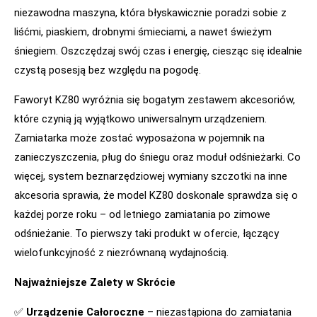
niezawodna maszyna, która błyskawicznie poradzi sobie z
liśćmi, piaskiem, drobnymi śmieciami, a nawet świeżym
śniegiem. Oszczędzaj swój czas i energię, ciesząc się idealnie
czystą posesją bez względu na pogodę.
Faworyt KZ80 wyróżnia się bogatym zestawem akcesoriów,
które czynią ją wyjątkowo uniwersalnym urządzeniem.
Zamiatarka może zostać wyposażona w pojemnik na
zanieczyszczenia, pług do śniegu oraz moduł odśnieżarki. Co
więcej, system beznarzędziowej wymiany szczotki na inne
akcesoria sprawia, że model KZ80 doskonale sprawdza się o
każdej porze roku – od letniego zamiatania po zimowe
odśnieżanie. To pierwszy taki produkt w ofercie, łączący
wielofunkcyjność z niezrównaną wydajnością.
Najważniejsze Zalety w Skrócie
✅
Urządzenie Całoroczne
– niezastąpiona do zamiatania