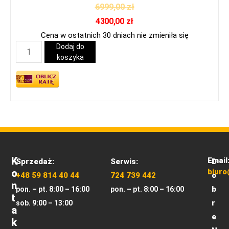
6999,00
zł
4300,00
zł
Cena w ostatnich 30 dniach nie zmieniła się
Dodaj do
koszyka
K
Email
Sprzedaż:
Serwis:
D
O
biuro
+48 59 814 40 44
724 739 442
o
N
b
pon. – pt. 8:00 – 16:00
pon. – pt. 8:00 – 16:00
T
r
sob. 9:00 – 13:00
A
e
K