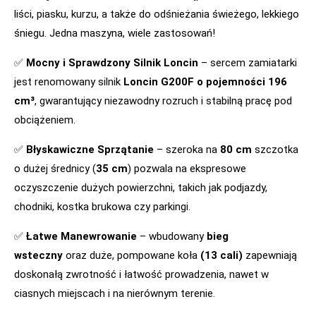
liści, piasku, kurzu, a także do odśnieżania świeżego, lekkiego
śniegu. Jedna maszyna, wiele zastosowań!
✅
Mocny i Sprawdzony Silnik Loncin
– sercem zamiatarki
jest renomowany silnik
Loncin G200F o pojemności 196
cm³
, gwarantujący niezawodny rozruch i stabilną pracę pod
obciążeniem.
✅
Błyskawiczne Sprzątanie
– szeroka na
80 cm
szczotka
o dużej średnicy (
35 cm
) pozwala na ekspresowe
oczyszczenie dużych powierzchni, takich jak podjazdy,
chodniki, kostka brukowa czy parkingi.
✅
Łatwe Manewrowanie
– wbudowany
bieg
wsteczny
oraz duże, pompowane koła
(13 cali)
zapewniają
doskonałą zwrotność i łatwość prowadzenia, nawet w
ciasnych miejscach i na nierównym terenie.