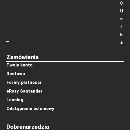
0
U
s
t
k
a
Zamówienia
Twoje konto
Dostawa
Formy płatności
eRaty Santander
Leasing
Odstąpienie od umowy
Dobrenarzedzia