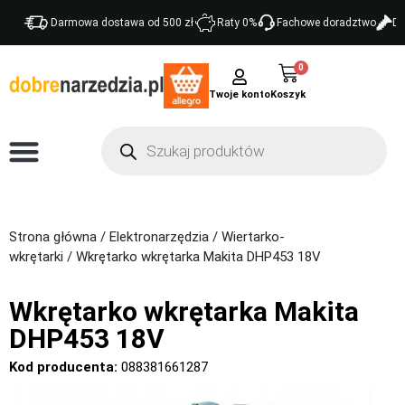
Darmowa dostawa od 500 zł
Raty 0%
Fachowe doradztwo
Do
0
Twoje konto
Strona główna
/
Elektronarzędzia
/
Wiertarko-
wkrętarki
/ Wkrętarko wkrętarka Makita DHP453 18V
Wkrętarko wkrętarka Makita
DHP453 18V
Kod producenta:
088381661287