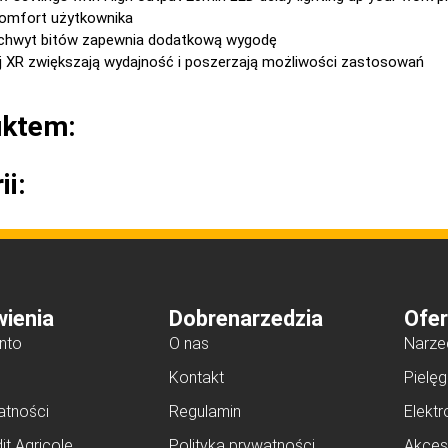
omfort użytkownika
y chwyt bitów zapewnia dodatkową wygodę
ej XR zwiększają wydajność i poszerzają możliwości zastosowań
uktem:
ii:
ienia
Dobrenarzedzia
Ofer
nto
O nas
Narze
Kontakt
Pielęg
atności
Regulamin
Elektr
it Agricole
Polityka prywatności
Akces