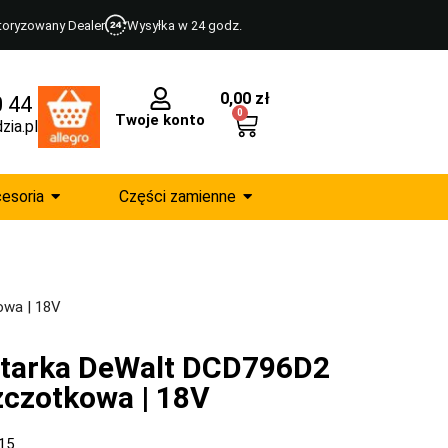
toryzowany Dealer
Wysyłka w 24 godz.
0,00
zł
0 44
0
Twoje konto
zia.pl
esoria
Części zamienne
owa | 18V
ętarka DeWalt DCD796D2
czotkowa | 18V
15