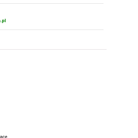
.pl
lace