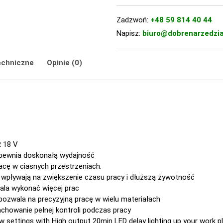
Zadzwoń:
+48 59 814 40 44
Napisz:
biuro@dobrenarzedzia
echniczne
Opinie (0)
 18 V
apewnia doskonałą wydajność
cę w ciasnych przestrzeniach.
 wpływają na zwiększenie czasu pracy i dłuższą żywotność
la wykonać więcej prac
ozwala na precyzyjną pracę w wielu materiałach
chowanie pełnej kontroli podczas pracy
settings with High output 20min LED delay lighting up your work p