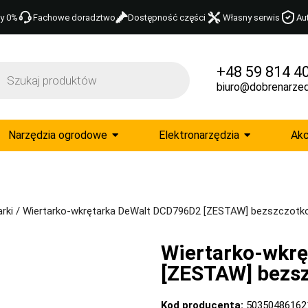
y 0%
Fachowe doradztwo
Dostępność części
Własny serwis
Au
+48 59 814 4
biuro@dobrenarzed
Narzędzia ogrodowe
Elektronarzędzia
Akc
rki
/ Wiertarko-wkrętarka DeWalt DCD796D2 [ZESTAW] bezszczotk
Wiertarko-wkr
[ZESTAW] bezsz
Kod producenta:
50350486162