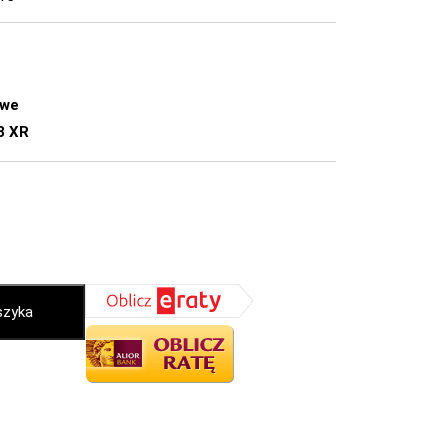
owe
8 XR
szyka