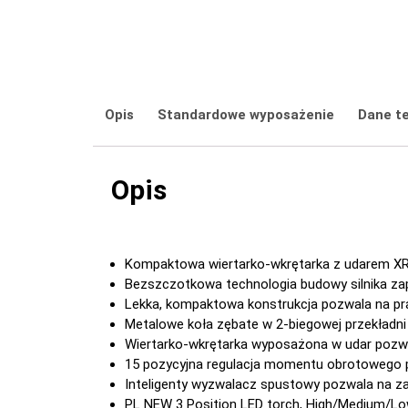
Opis
Standardowe wyposażenie
Dane t
Opis
Kompaktowa wiertarko-wkrętarka z udarem XR
Bezszczotkowa technologia budowy silnika z
Lekka, kompaktowa konstrukcja pozwala na pra
Metalowe koła zębate w 2-biegowej przekładni
Wiertarko-wkrętarka wyposażona w udar pozwa
15 pozycyjna regulacja momentu obrotowego p
Inteligenty wyzwalacz spustowy pozwala na za
PL NEW 3 Position LED torch, High/Medium/Low 