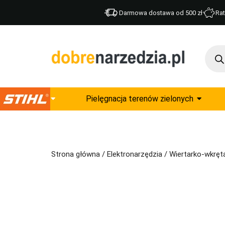
Darmowa dostawa od 500 zł
Rat
Pielęgnacja terenów zielonych
Strona główna
/
Elektronarzędzia
/
Wiertarko-wkręta