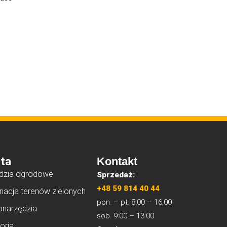
ta
Kontakt
dzia ogrodowe
Sprzedaż:
+48 59 814 40 44
nacja terenów zielonych
pon. – pt. 8:00 – 16:00
onarzędzia
sob. 9:00 – 13:00
oria