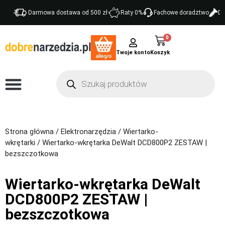
Darmowa dostawa od 500 zł
Raty 0%
Fachowe doradztwo
Do
0
Twoje konto
Strona główna
/
Elektronarzędzia
/
Wiertarko-
wkrętarki
/ Wiertarko-wkrętarka DeWalt DCD800P2 ZESTAW |
bezszczotkowa
Wiertarko-wkrętarka DeWalt
DCD800P2 ZESTAW |
bezszczotkowa