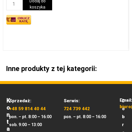
Dodaj do
koszyka
Inne produkty z tej kategorii:
K
Email
Sprzedaż:
Serwis:
D
O
biuro
+48 59 814 40 44
724 739 442
o
N
b
pon. – pt. 8:00 – 16:00
pon. – pt. 8:00 – 16:00
T
r
sob. 9:00 – 13:00
A