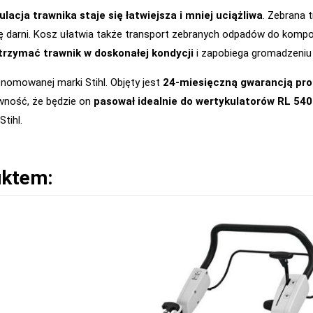
lacja trawnika staje się łatwiejsza i mniej uciążliwa
. Zebrana 
ję darni. Kosz ułatwia także transport zebranych odpadów do kompos
rzymać trawnik w doskonałej kondycji
i zapobiega gromadzeniu s
enomowanej marki Stihl. Objęty jest
24-miesięczną gwarancją pr
ewność, że będzie on
pasował idealnie do wertykulatorów RL 540
tihl.
uktem: