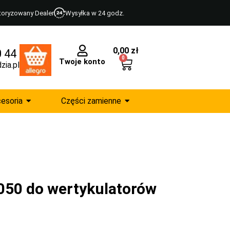
toryzowany Dealer
Wysyłka w 24 godz.
0,00
zł
0 44
0
Twoje konto
zia.pl
esoria
Części zamienne
 050 do wertykulatorów