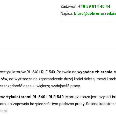
Zadzwoń:
+48 59 814 40 44
Napisz:
biuro@dobrenarzedzia
wertykulatorów RL 540 i RLE 540. Pozwala na
wygodne zbieranie t
trów
, co wystarcza na zgromadzenie dużej ilości ściętej trawy i 
a oszczędność czasu i większą wydajność pracy.
 wertykulatorami RL 540 i RLE 540
. Montaż kosza jest szybki i i
atora, co zapewnia bezpieczeństwo podczas pracy. Solidna konstruk
acji.