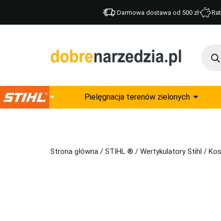
Darmowa dostawa od 500 zł
Rat
Pielęgnacja terenów zielonych
Strona główna
/
STIHL ®
/
Wertykulatory Stihl
/ Kos