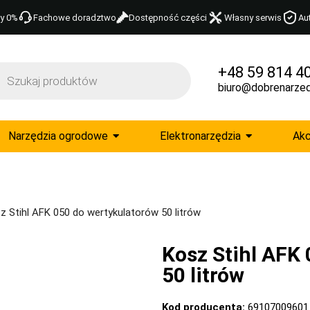
y 0%
Fachowe doradztwo
Dostępność części
Własny serwis
Au
+48 59 814 4
biuro@dobrenarzed
Narzędzia ogrodowe
Elektronarzędzia
Akc
z Stihl AFK 050 do wertykulatorów 50 litrów
Kosz Stihl AFK
50 litrów
Kod producenta:
69107009601