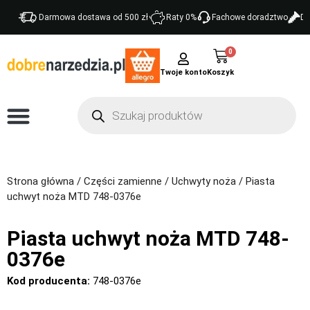
Darmowa dostawa od 500 zł
Raty 0%
Fachowe doradztwo
Do
0
Twoje konto
Strona główna
/
Części zamienne
/
Uchwyty noża
/ Piasta
uchwyt noża MTD 748-0376e
Piasta uchwyt noża MTD 748-
0376e
Kod producenta:
748-0376e