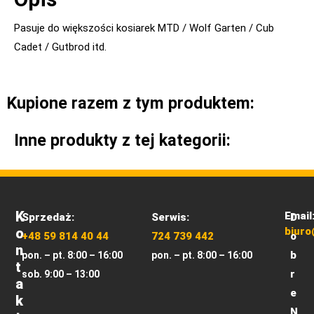
Pasuje do większości kosiarek MTD / Wolf Garten / Cub
Cadet / Gutbrod itd.
Kupione razem z tym produktem:
Inne produkty z tej kategorii:
K
Email
Sprzedaż:
Serwis:
D
O
biuro
+48 59 814 40 44
724 739 442
o
N
b
pon. – pt. 8:00 – 16:00
pon. – pt. 8:00 – 16:00
T
r
sob. 9:00 – 13:00
A
e
K
N