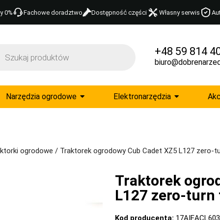
y 0%
Fachowe doradztwo
Dostępność części
Własny serwis
Au
+48 59 814 4
biuro@dobrenarzed
Narzędzia ogrodowe
Elektronarzędzia
Akc
ktorki ogrodowe
/ Traktorek ogrodowy Cub Cadet XZ5 L127 zero-t
Traktorek ogro
L127 zero-turn
Kod producenta:
17AIEACL603