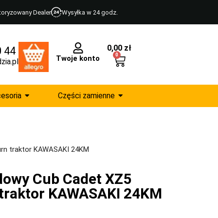
toryzowany Dealer
Wysyłka w 24 godz.
0,00
zł
0 44
0
Twoje konto
zia.pl
esoria
Części zamienne
urn traktor KAWASAKI 24KM
dowy Cub Cadet XZ5
 traktor KAWASAKI 24KM