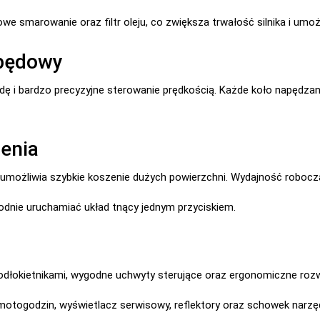
e smarowanie oraz filtr oleju, co zwiększa trwałość silnika i umoż
apędowy
dę i bardzo precyzyjne sterowanie prędkością. Każde koło napędzan
enia
umożliwia szybkie koszenie dużych powierzchni. Wydajność roboc
dnie uruchamiać układ tnący jednym przyciskiem.
łokietnikami, wygodne uchwyty sterujące oraz ergonomiczne rozw
motogodzin, wyświetlacz serwisowy, reflektory oraz schowek narzę