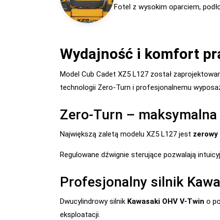
Fotel z wysokim oparciem, podło
Wydajność i komfort pr
Model Cub Cadet XZ5 L127 został zaprojektowan
technologii Zero-Turn i profesjonalnemu wyposa
Zero-Turn – maksymalna
Największą zaletą modelu XZ5 L127 jest
zerowy
Regulowane dźwignie sterujące pozwalają intuicy
Profesjonalny silnik Kaw
Dwucylindrowy silnik
Kawasaki OHV V-Twin
o p
eksploatacji.