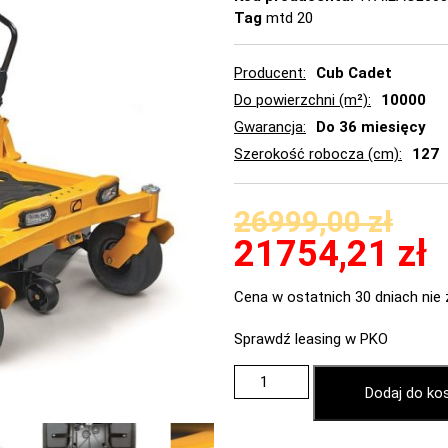
Tag
mtd 20
Producent
Cub Cadet
Do powierzchni (m²)
10000
Gwarancja
Do 36 miesięcy
Szerokość robocza (cm)
127
26999,00
zł
21754,21
zł
Cena w ostatnich 30 dniach nie 
Sprawdź leasing w PKO
Dodaj do ko