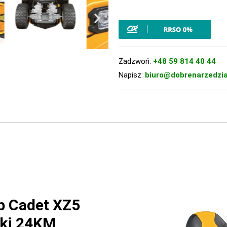
Zadzwoń:
+48 59 814 40 44
Napisz:
biuro@dobrenarzedzia
b Cadet XZ5
aki 24KM