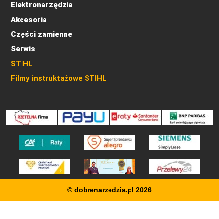
Elektronarzędzia
Akcesoria
Części zamienne
Serwis
STIHL
Filmy instruktażowe STIHL
© dobrenarzedzia.pl 2026