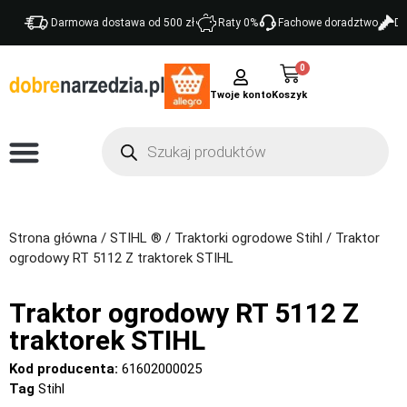
Darmowa dostawa od 500 zł
Raty 0%
Fachowe doradztwo
Do
0
Twoje konto
Strona główna
/
STIHL ®
/
Traktorki ogrodowe Stihl
/ Traktor
ogrodowy RT 5112 Z traktorek STIHL
Traktor ogrodowy RT 5112 Z
traktorek STIHL
Kod producenta:
61602000025
Tag
Stihl