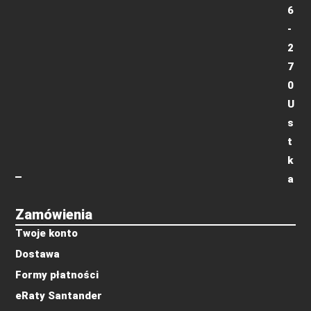
6
-
2
7
0
U
s
t
k
a
Zamówienia
Twoje konto
Dostawa
Formy płatności
eRaty Santander