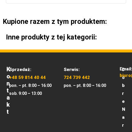
Kupione razem z tym produktem:
Inne produkty z tej kategorii:
K
Email
Sprzedaż:
Serwis:
D
O
biuro
+48 59 814 40 44
724 739 442
o
N
b
pon. – pt. 8:00 – 16:00
pon. – pt. 8:00 – 16:00
T
r
sob. 9:00 – 13:00
A
e
K
N
T
a
r