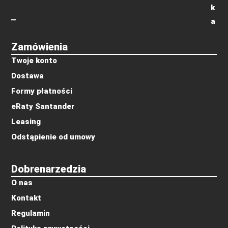
k
a
Zamówienia
Twoje konto
Dostawa
Formy płatności
eRaty Santander
Leasing
Odstąpienie od umowy
Dobrenarzedzia
O nas
Kontakt
Regulamin