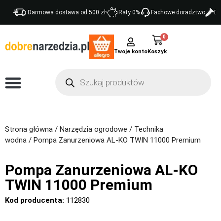
Darmowa dostawa od 500 zł
Raty 0%
Fachowe doradztwo
Do
0
Twoje konto
Strona główna
/
Narzędzia ogrodowe
/
Technika
wodna
/ Pompa Zanurzeniowa AL-KO TWIN 11000 Premium
Pompa Zanurzeniowa AL-KO
TWIN 11000 Premium
Kod producenta:
112830