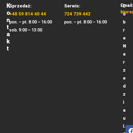
K
Email
Sprzedaż:
Serwis:
D
O
biuro
+48 59 814 40 44
724 739 442
o
N
b
pon. – pt. 8:00 – 16:00
pon. – pt. 8:00 – 16:00
T
r
sob. 9:00 – 13:00
A
e
K
N
T
a
r
z
e
d
z
i
a
u
l.