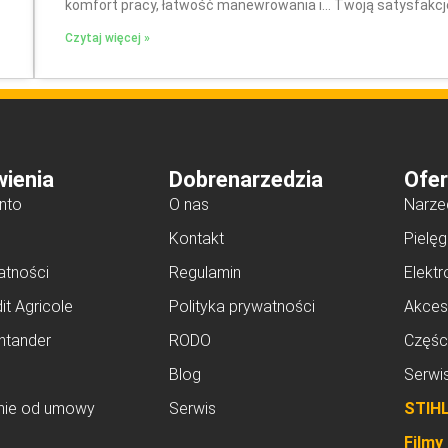
komfort pracy, łatwość manewrowania i… Twoją satysfakcję
Czytaj więcej »
ienia
Dobrenarzedzia
Ofer
nto
O nas
Narze
Kontakt
Pielęg
atności
Regulamin
Elektr
it Agricole
Polityka prywatności
Akces
ntander
RODO
Częśc
Blog
Serwi
nie od umowy
Serwis
STIH
Filmy