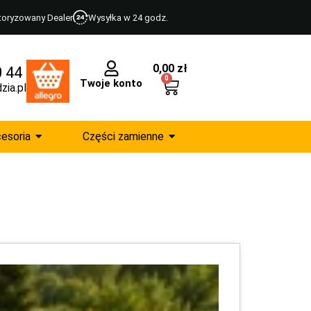
toryzowany Dealer
Wysyłka w 24 godz.
0,00
zł
0 44
0
Twoje konto
zia.pl
esoria
Części zamienne