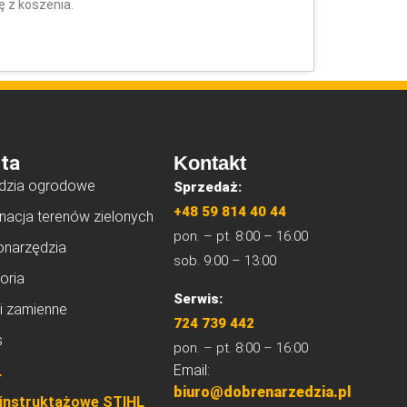
 z koszenia.
ta
Kontakt
dzia ogrodowe
Sprzedaż:
+48 59 814 40 44
nacja terenów zielonych
pon. – pt. 8:00 – 16:00
onarzędzia
sob. 9:00 – 13:00
oria
Serwis:
i zamienne
724 739 442
s
pon. – pt. 8:00 – 16:00
Email:
L
biuro@dobrenarzedzia.pl
 instruktażowe STIHL