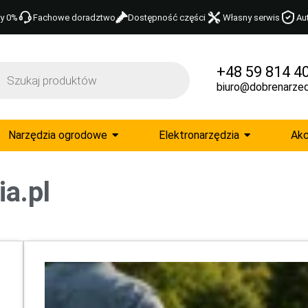
y 0%
Fachowe doradztwo
Dostępność części
Własny serwis
Au
+48 59 814 4
biuro@dobrenarzed
Narzędzia ogrodowe
Elektronarzędzia
Akc
a.pl