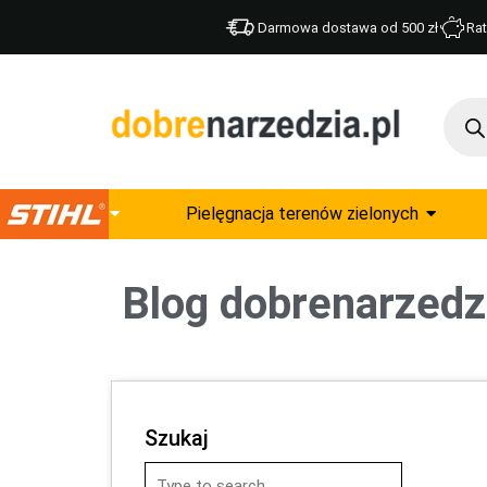
Darmowa dostawa od 500 zł
Rat
Pielęgnacja terenów zielonych
Blog dobrenarzedzi
Szukaj