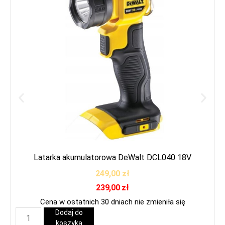
Latarka akumulatorowa DeWalt DCL040 18V
249,00
zł
239,00
zł
Cena w ostatnich 30 dniach nie zmieniła się
Dodaj do
koszyka