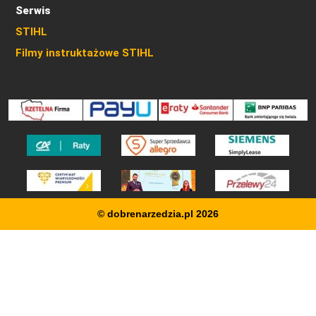
Serwis
STIHL
Filmy instruktażowe STIHL
© dobrenarzedzia.pl 2026