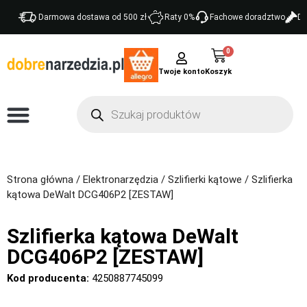
Darmowa dostawa od 500 zł
Raty 0%
Fachowe doradztwo
Do
0
Twoje konto
Strona główna
/
Elektronarzędzia
/
Szlifierki kątowe
/ Szlifierka
kątowa DeWalt DCG406P2 [ZESTAW]
Szlifierka kątowa DeWalt
DCG406P2 [ZESTAW]
Kod producenta:
4250887745099