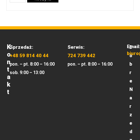
K
Email
Sprzedaż:
Serwis:
D
O
biuro
+48 59 814 40 44
724 739 442
o
N
b
pon. – pt. 8:00 – 16:00
pon. – pt. 8:00 – 16:00
T
r
sob. 9:00 – 13:00
A
e
K
N
T
a
r
z
e
d