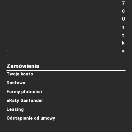
7
0
U
s
t
k
a
Zamówienia
Twoje konto
Dostawa
Formy płatności
eRaty Santander
Leasing
Odstąpienie od umowy