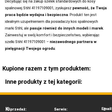
Decydując się na zakup szelek standardowych do kosy
spalinowej Stihl 41197109001, zyskujesz
pewność, że Twoja
praca będzie wydajna i bezpieczna
. Produkt ten jest
idealnym uzupełnieniem dla posiadaczy kos spalinowych
marki Stihl, ale
pasuje również do innych modeli i marek
.
Zainwestuj w swój komfort i bezpieczeństwo, wybierając
szelki Stihl 41197109001 –
niezawodnego partnera w
pielęgnacji Twojego ogrodu
.
Kupione razem z tym produktem:
Inne produkty z tej kategorii:
K
Email
Sprzedaż:
Serwis:
D