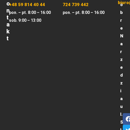
O
biuro
+48 59 814 40 44
724 739 442
o
N
b
pon. – pt. 8:00 – 16:00
pon. – pt. 8:00 – 16:00
T
r
sob. 9:00 – 13:00
A
e
K
N
T
a
r
z
e
d
z
i
a
u
l.
S
ł