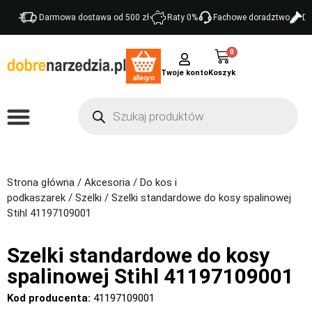
Darmowa dostawa od 500 zł
Raty 0%
Fachowe doradztwo
Do
0
Twoje konto
Strona główna
/
Akcesoria
/
Do kos i
podkaszarek
/
Szelki
/ Szelki standardowe do kosy spalinowej
Stihl 41197109001
Szelki standardowe do kosy
spalinowej Stihl 41197109001
Kod producenta:
41197109001