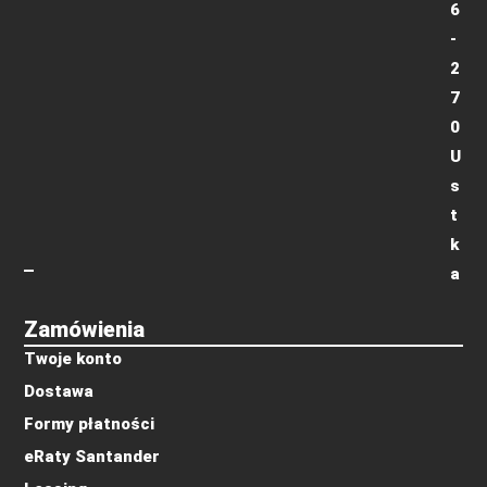
6
-
2
7
0
U
s
t
k
a
Zamówienia
Twoje konto
Dostawa
Formy płatności
eRaty Santander