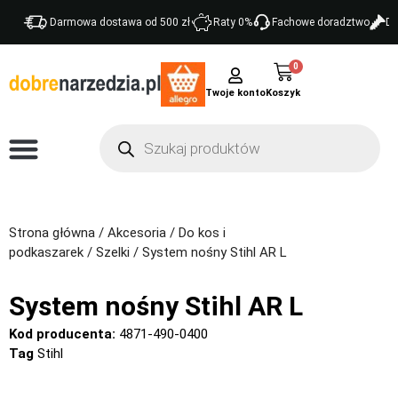
Darmowa dostawa od 500 zł
Raty 0%
Fachowe doradztwo
Do
0
Twoje konto
Strona główna
/
Akcesoria
/
Do kos i
podkaszarek
/
Szelki
/ System nośny Stihl AR L
System nośny Stihl AR L
Kod producenta:
4871-490-0400
Tag
Stihl