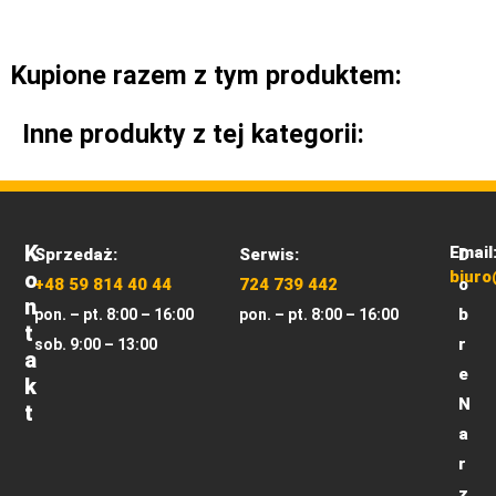
Kupione razem z tym produktem:
Inne produkty z tej kategorii:
K
Email
Sprzedaż:
Serwis:
D
O
biuro
+48 59 814 40 44
724 739 442
o
N
b
pon. – pt. 8:00 – 16:00
pon. – pt. 8:00 – 16:00
T
r
sob. 9:00 – 13:00
A
e
K
N
T
a
r
z