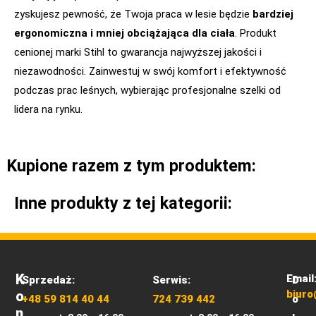
zyskujesz pewność, że Twoja praca w lesie będzie
bardziej
ergonomiczna i mniej obciążająca dla ciała
. Produkt
cenionej marki Stihl to gwarancja najwyższej jakości i
niezawodności. Zainwestuj w swój komfort i efektywność
podczas prac leśnych, wybierając profesjonalne szelki od
lidera na rynku.
Kupione razem z tym produktem:
Inne produkty z tej kategorii:
K
Email
Sprzedaż:
Serwis:
D
O
biuro
+48 59 814 40 44
724 739 442
o
N