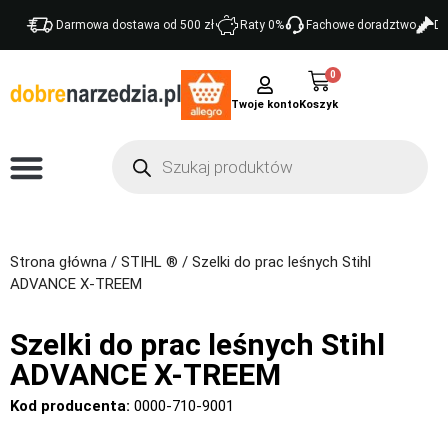
Darmowa dostawa od 500 zł
Raty 0%
Fachowe doradztwo
Do
0
Twoje konto
Strona główna
/
STIHL ®
/ Szelki do prac leśnych Stihl
ADVANCE X-TREEM
Szelki do prac leśnych Stihl
ADVANCE X-TREEM
Kod producenta:
0000-710-9001