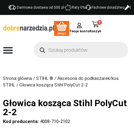
Darmowa dostawa od 500 zł
Raty 0%
Fachowe doradztwo
Do
0
Twoje konto
Strona główna
/
STIHL ®
/
Akcesoria do podkaszarek/kos
STIHL
/ Głowica kosząca Stihl PolyCut 2-2
Głowica kosząca Stihl PolyCut
2-2
Kod producenta:
4008-710-2102