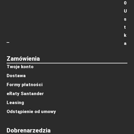
0
U
s
t
k
a
Zamówienia
Twoje konto
Dostawa
Formy płatności
eRaty Santander
Leasing
Odstąpienie od umowy
Dobrenarzedzia