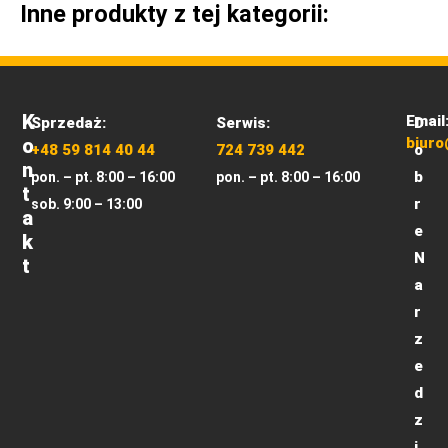
Inne produkty z tej kategorii:
K
Email
Sprzedaż:
Serwis:
D
O
biuro
+48 59 814 40 44
724 739 442
o
N
b
pon. – pt. 8:00 – 16:00
pon. – pt. 8:00 – 16:00
T
r
sob. 9:00 – 13:00
A
e
K
N
T
a
r
z
e
d
z
i