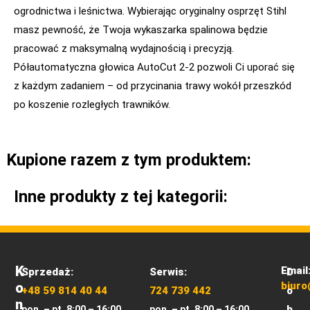
ogrodnictwa i leśnictwa. Wybierając oryginalny osprzęt Stihl
masz pewność, że Twoja wykaszarka spalinowa będzie
pracować z maksymalną wydajnością i precyzją.
Półautomatyczna głowica AutoCut 2-2 pozwoli Ci uporać się
z każdym zadaniem – od przycinania trawy wokół przeszkód
po koszenie rozległych trawników.
Kupione razem z tym produktem:
Inne produkty z tej kategorii:
K
Email
Sprzedaż:
Serwis:
D
O
biuro
+48 59 814 40 44
724 739 442
o
N
b
pon. – pt. 8:00 – 16:00
pon. – pt. 8:00 – 16:00