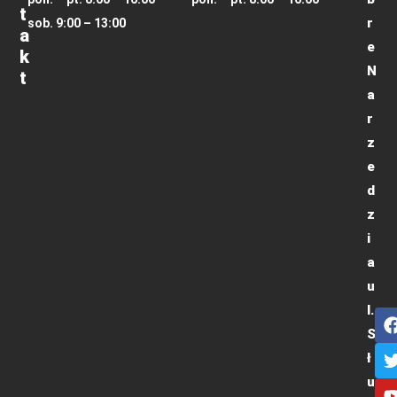
T
r
sob. 9:00 – 13:00
A
e
K
N
T
a
r
z
e
d
z
i
a
u
l.
S
ł
u