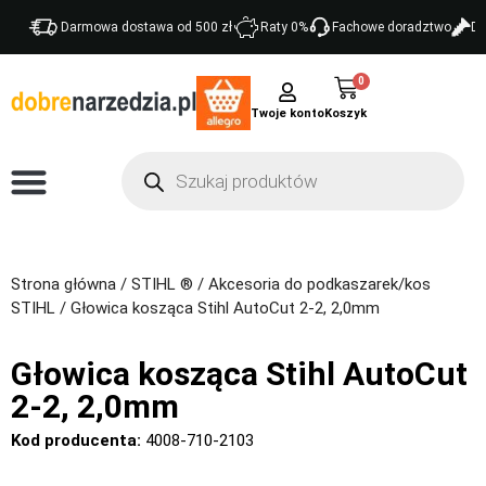
Darmowa dostawa od 500 zł
Raty 0%
Fachowe doradztwo
Do
0
Twoje konto
Strona główna
/
STIHL ®
/
Akcesoria do podkaszarek/kos
STIHL
/ Głowica kosząca Stihl AutoCut 2-2, 2,0mm
Głowica kosząca Stihl AutoCut
2-2, 2,0mm
Kod producenta:
4008-710-2103