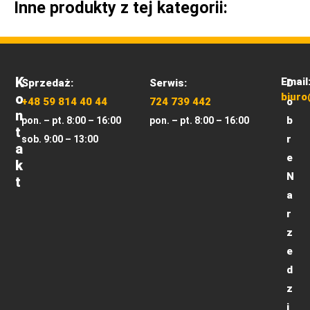
Inne produkty z tej kategorii:
K
Email
Sprzedaż:
Serwis:
D
O
biuro
+48 59 814 40 44
724 739 442
o
N
b
pon. – pt. 8:00 – 16:00
pon. – pt. 8:00 – 16:00
T
r
sob. 9:00 – 13:00
A
e
K
N
T
a
r
z
e
d
z
i