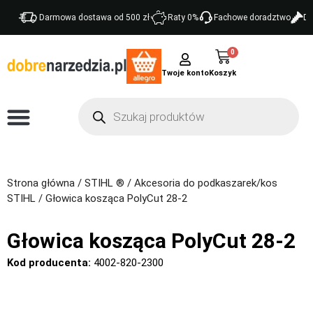
Darmowa dostawa od 500 zł
Raty 0%
Fachowe doradztwo
Do
0
Twoje konto
Strona główna
/
STIHL ®
/
Akcesoria do podkaszarek/kos
STIHL
/ Głowica kosząca PolyCut 28-2
Głowica kosząca PolyCut 28-2
Kod producenta:
4002-820-2300