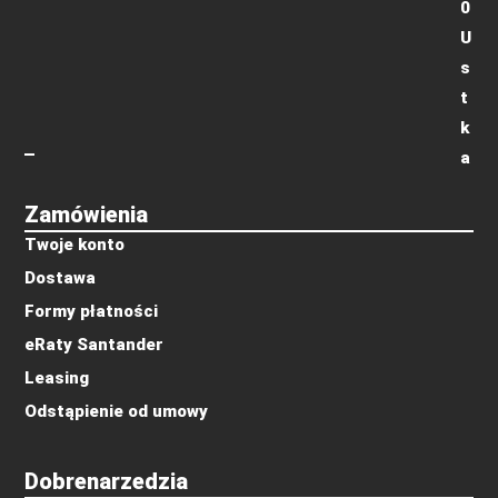
0
U
s
t
k
a
Zamówienia
Twoje konto
Dostawa
Formy płatności
eRaty Santander
Leasing
Odstąpienie od umowy
Dobrenarzedzia