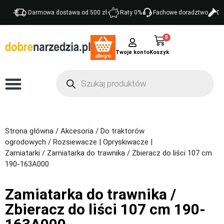
Darmowa dostawa od 500 zł
Raty 0%
Fachowe doradztwo
Do
0
Twoje konto
Strona główna
/
Akcesoria
/
Do traktorów
ogrodowych
/
Rozsiewacze | Opryskiwacze |
Zamiatarki
/ Zamiatarka do trawnika / Zbieracz do liści 107 cm
190-163A000
Zamiatarka do trawnika /
Zbieracz do liści 107 cm 190-