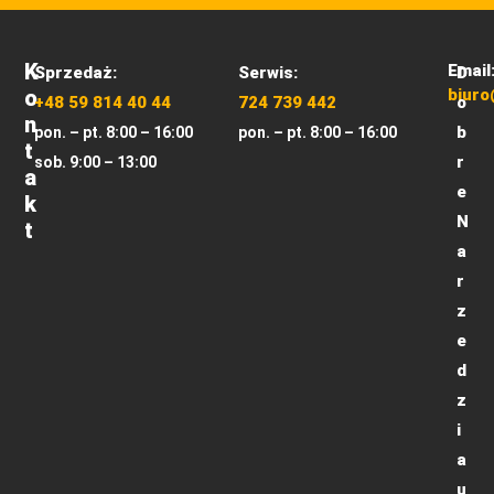
K
Email
Sprzedaż:
Serwis:
D
O
biuro
+48 59 814 40 44
724 739 442
o
N
b
pon. – pt. 8:00 – 16:00
pon. – pt. 8:00 – 16:00
T
r
sob. 9:00 – 13:00
A
e
K
N
T
a
r
z
e
d
z
i
a
u