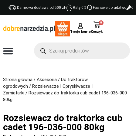
Darmowa dostawa od 500 zł
Raty 0%
Fachowe doradztwo
Do
0
Twoje konto
Strona główna
/
Akcesoria
/
Do traktorów
ogrodowych
/
Rozsiewacze | Opryskiwacze |
Zamiatarki
/ Rozsiewacz do traktorka cub cadet 196-036-000
80kg
Rozsiewacz do traktorka cub
cadet 196-036-000 80kg