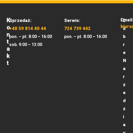
K
Email
Sprzedaż:
Serwis:
D
O
biuro
+48 59 814 40 44
724 739 442
o
N
b
pon. – pt. 8:00 – 16:00
pon. – pt. 8:00 – 16:00
T
r
sob. 9:00 – 13:00
A
e
K
N
T
a
r
z
e
d
z
i
a
u