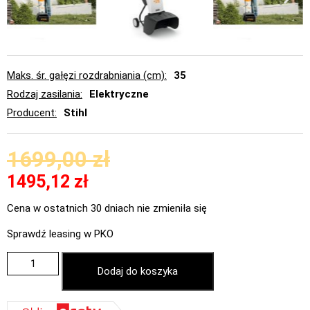
Maks. śr. gałęzi rozdrabniania (cm)
35
Rodzaj zasilania
Elektryczne
Producent
Stihl
1699,00
zł
1495,12
zł
Cena w ostatnich 30 dniach nie zmieniła się
Sprawdź leasing w PKO
Dodaj do koszyka