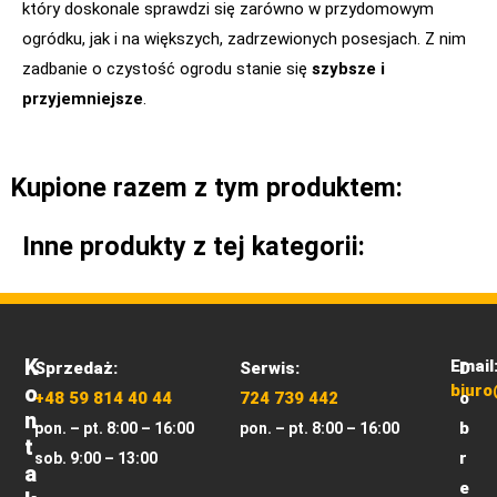
który doskonale sprawdzi się zarówno w przydomowym
ogródku, jak i na większych, zadrzewionych posesjach. Z nim
zadbanie o czystość ogrodu stanie się
szybsze i
przyjemniejsze
.
Kupione razem z tym produktem:
Inne produkty z tej kategorii:
K
Email
Sprzedaż:
Serwis:
D
O
biuro
+48 59 814 40 44
724 739 442
o
N
b
pon. – pt. 8:00 – 16:00
pon. – pt. 8:00 – 16:00
T
r
sob. 9:00 – 13:00
A
e