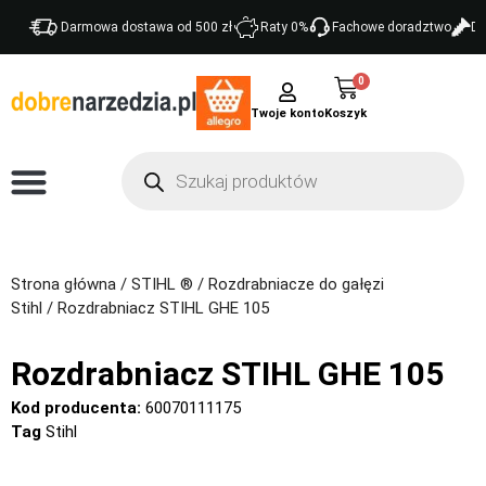
Darmowa dostawa od 500 zł
Raty 0%
Fachowe doradztwo
Do
0
Twoje konto
Strona główna
/
STIHL ®
/
Rozdrabniacze do gałęzi
Stihl
/ Rozdrabniacz STIHL GHE 105
Rozdrabniacz STIHL GHE 105
Kod producenta:
60070111175
Tag
Stihl