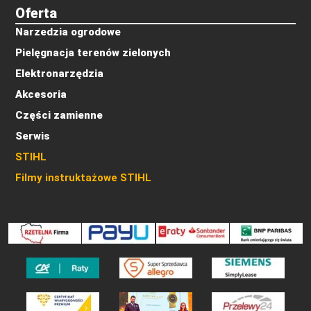
Oferta
Narzedzia ogrodowe
Pielęgnacja terenów zielonych
Elektronarzędzia
Akcesoria
Części zamienne
Serwis
STIHL
Filmy instruktażowe STIHL