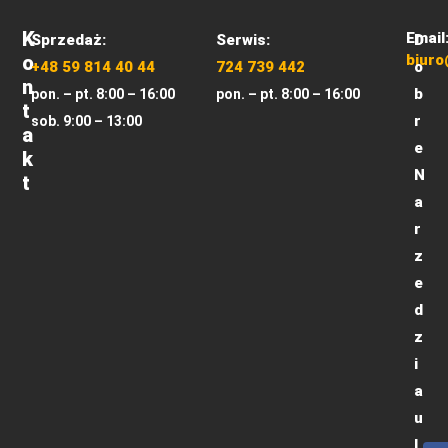
K
Email
Sprzedaż:
Serwis:
D
O
biuro
+48 59 814 40 44
724 739 442
o
N
b
pon. – pt. 8:00 – 16:00
pon. – pt. 8:00 – 16:00
T
r
sob. 9:00 – 13:00
A
e
K
N
T
a
r
z
e
d
z
i
a
u
l.