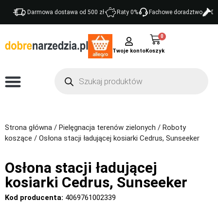
Darmowa dostawa od 500 zł
Raty 0%
Fachowe doradztwo
Do
0
Twoje konto
Strona główna
/
Pielęgnacja terenów zielonych
/
Roboty
koszące
/ Osłona stacji ładującej kosiarki Cedrus, Sunseeker
Osłona stacji ładującej
kosiarki Cedrus, Sunseeker
Kod producenta:
4069761002339