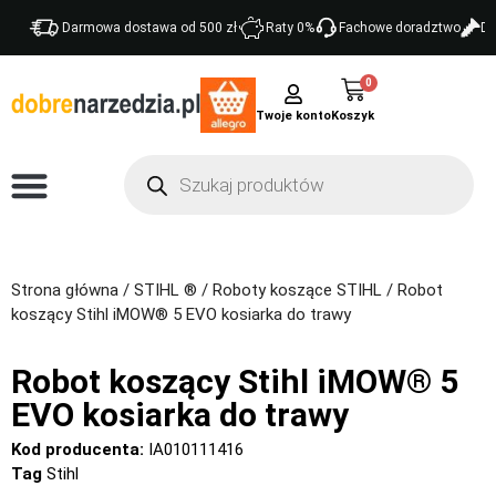
Darmowa dostawa od 500 zł
Raty 0%
Fachowe doradztwo
Do
0
Twoje konto
Strona główna
/
STIHL ®
/
Roboty koszące STIHL
/ Robot
koszący Stihl iMOW® 5 EVO kosiarka do trawy
Robot koszący Stihl iMOW® 5
EVO kosiarka do trawy
Kod producenta:
IA010111416
Tag
Stihl