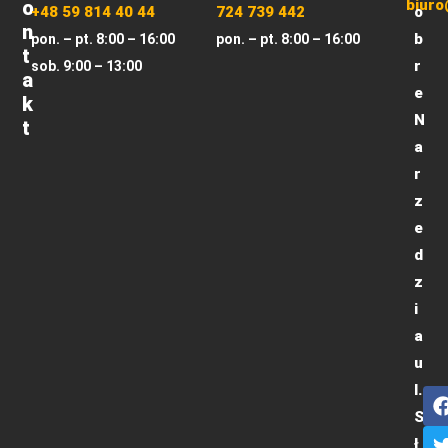
O
biuro
+48 59 814 40 44
724 739 442
o
N
b
pon. – pt. 8:00 – 16:00
pon. – pt. 8:00 – 16:00
T
r
sob. 9:00 – 13:00
A
e
K
N
T
a
r
z
e
d
z
i
a
u
l.
S
ł