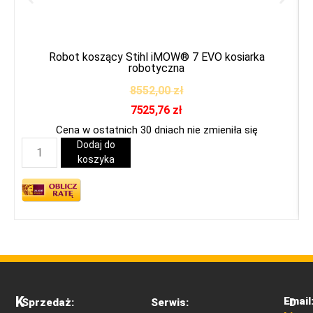
Robot koszący Stihl iMOW® 7 EVO kosiarka
robotyczna
8552,00
zł
7525,76
zł
Cena w ostatnich 30 dniach nie zmieniła się
Dodaj do
koszyka
K
Email
Sprzedaż:
Serwis:
D