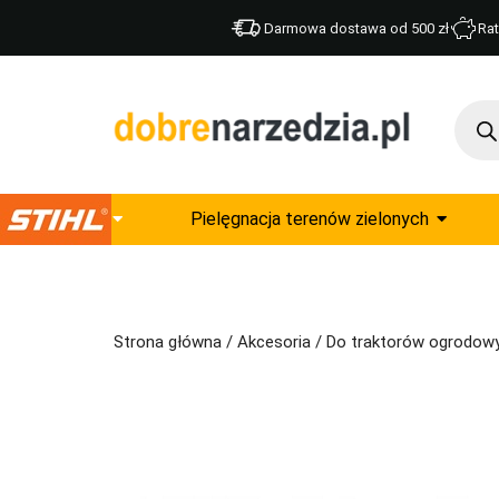
Darmowa dostawa od 500 zł
Rat
Pielęgnacja terenów zielonych
Strona główna
/
Akcesoria
/
Do traktorów ogrodow