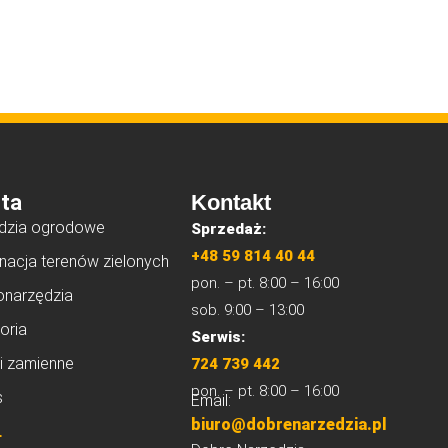
ta
Kontakt
dzia ogrodowe
Sprzedaż:
+48 59 814 40 44
nacja terenów zielonych
pon. – pt. 8:00 – 16:00
onarzędzia
sob. 9:00 – 13:00
oria
Serwis:
i zamienne
724 739 442
pon. – pt. 8:00 – 16:00
s
Email:
biuro@dobrenarzedzia.pl
L