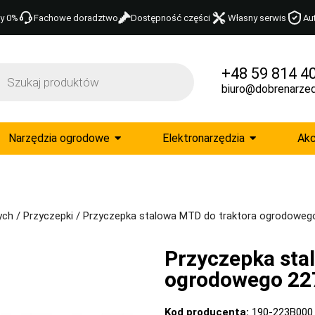
y 0%
Fachowe doradztwo
Dostępność części
Własny serwis
Au
+48 59 814 4
biuro@dobrenarzed
Narzędzia ogrodowe
Elektronarzędzia
Akc
ych
/
Przyczepki
/ Przyczepka stalowa MTD do traktora ogrodoweg
Przyczepka sta
ogrodowego 22
Kod producenta:
190-223B000