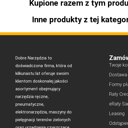
Kupione razem z tym prod
Inne produkty z tej kategor
Zamów
Dobre Narzędzia to
Twoje ko
doświadczona firma, która od
kilkunastu lat oferuje swoim
Dostawa
klientom doskonałej jakości
Formy pł
asortyment obejmujący
Raty Cred
narzędzia ręczne,
eRaty Sa
pneumatyczne,
elektronarzędzia, maszyny do
Leasing
pielęgnacji terenów zielonych
Odstąpie
oraz urządzenia czyszczące