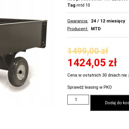
Tag
mtd 10
Gwarancja
24 / 12 miesięcy
Producent
MTD
1499,00
zł
1424,05
zł
Cena w ostatnich 30 dniach nie 
Sprawdź leasing w PKO
Dodaj do ko