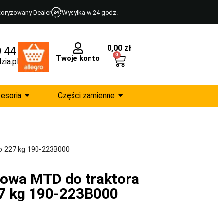
toryzowany Dealer
Wysyłka w 24 godz.
0,00
zł
0 44
0
Twoje konto
zia.pl
esoria
Części zamienne
o 227 kg 190-223B000
lowa MTD do traktora
7 kg 190-223B000