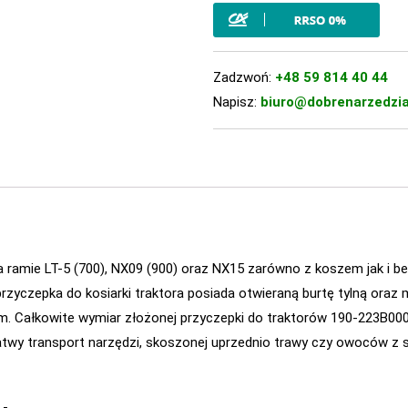
Zadzwoń:
+48 59 814 40 44
Napisz:
biuro@dobrenarzedzia
amie LT-5 (700), NX09 (900) oraz NX15 zarówno z koszem jak i bez
zyczepka do kosiarki traktora posiada otwieraną burtę tylną oraz
. Całkowite wymiar złożonej przyczepki do traktorów 190-223B000 
twy transport narzędzi, skoszonej uprzednio trawy czy owoców z 