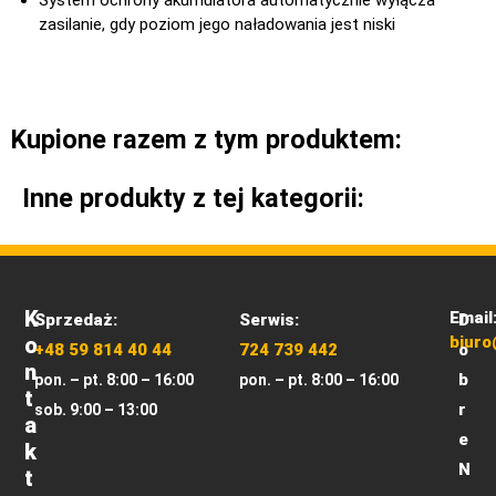
zasilanie, gdy poziom jego naładowania jest niski
Kupione razem z tym produktem:
Inne produkty z tej kategorii:
K
Email
Sprzedaż:
Serwis:
D
O
biuro
+48 59 814 40 44
724 739 442
o
N
b
pon. – pt. 8:00 – 16:00
pon. – pt. 8:00 – 16:00
T
r
sob. 9:00 – 13:00
A
e
K
N
T