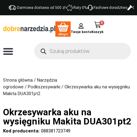
Darmowa dostawa od 500 zł
Raty 0%
Fachowe doradztwo
Do
0
Twoje konto
Strona główna
/
Narzędzia
ogrodowe
/
Podkszesywarki
/ Okrzesywarka aku na wysięgniku
Makita DUA301pt2
Okrzesywarka aku na
wysięgniku Makita DUA301pt2
Kod producenta:
088381723749