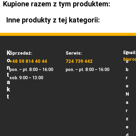
Kupione razem z tym produktem:
Inne produkty z tej kategorii:
K
Email
Sprzedaż:
Serwis:
D
O
biuro
+48 59 814 40 44
724 739 442
o
N
b
pon. – pt. 8:00 – 16:00
pon. – pt. 8:00 – 16:00
T
r
sob. 9:00 – 13:00
A
e
K
N
T
a
r
z
e
d