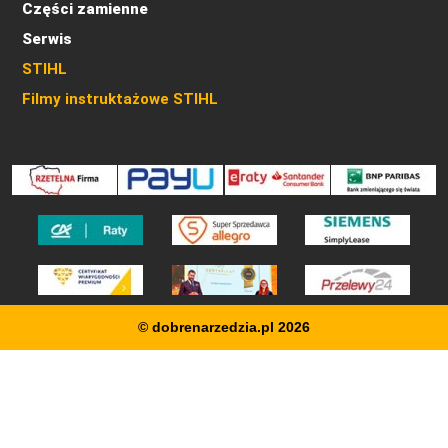
Części zamienne
Serwis
STIHL
Filmy instruktażowe STIHL
© dobrenarzedzia.pl 2026