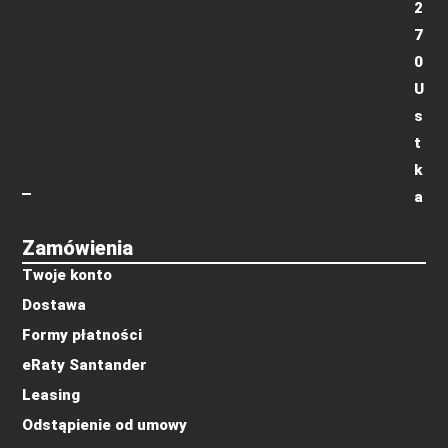
2
7
0
U
s
t
k
a
Zamówienia
Twoje konto
Dostawa
Formy płatności
eRaty Santander
Leasing
Odstąpienie od umowy