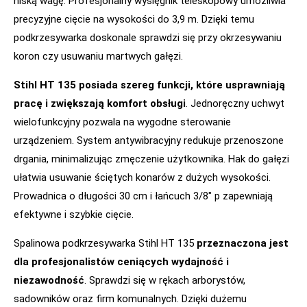
niską wagę. Profesjonalny wysięgnik teleskopowy umożliwia
precyzyjne cięcie na wysokości do 3,9 m. Dzięki temu
podkrzesywarka doskonale sprawdzi się przy okrzesywaniu
koron czy usuwaniu martwych gałęzi.
Stihl HT 135 posiada szereg funkcji, które usprawniają
pracę i zwiększają komfort obsługi
. Jednoręczny uchwyt
wielofunkcyjny pozwala na wygodne sterowanie
urządzeniem. System antywibracyjny redukuje przenoszone
drgania, minimalizując zmęczenie użytkownika. Hak do gałęzi
ułatwia usuwanie ściętych konarów z dużych wysokości.
Prowadnica o długości 30 cm i łańcuch 3/8″ p zapewniają
efektywne i szybkie cięcie.
Spalinowa podkrzesywarka Stihl HT 135
przeznaczona jest
dla profesjonalistów ceniących wydajność i
niezawodność
. Sprawdzi się w rękach arborystów,
sadowników oraz firm komunalnych. Dzięki dużemu