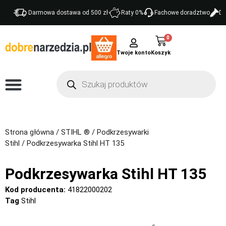
Darmowa dostawa od 500 zł
Raty 0%
Fachowe doradztwo
Do
0
Twoje konto
Strona główna
/
STIHL ®
/
Podkrzesywarki
Stihl
/ Podkrzesywarka Stihl HT 135
Podkrzesywarka Stihl HT 135
Kod producenta:
41822000202
Tag
Stihl