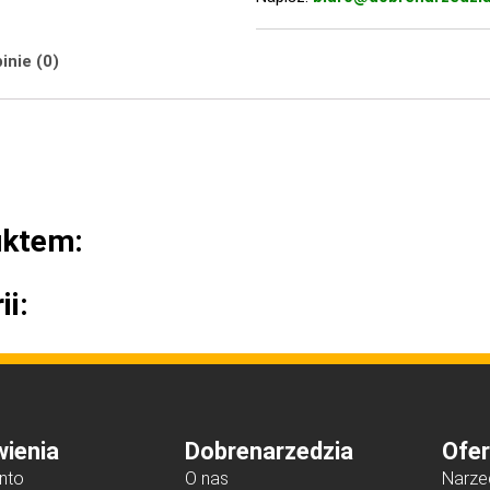
inie (0)
uktem:
ii:
ienia
Dobrenarzedzia
Ofer
nto
O nas
Narze