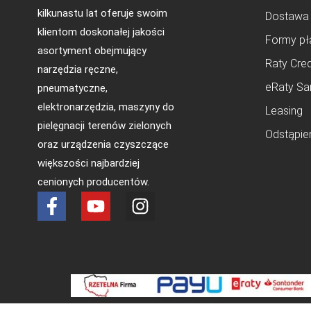
kilkunastu lat oferuje swoim
Dostawa
klientom doskonałej jakości
Formy pł
asortyment obejmujący
Raty Cred
narzędzia ręczne,
eRaty Sa
pneumatyczne,
elektronarzędzia, maszyny do
Leasing
pielęgnacji terenów zielonych
Odstąpie
oraz urządzenia czyszczące
większości najbardziej
cenionych producentów.