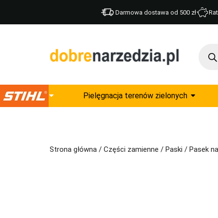
Darmowa dostawa od 500 zł
Rat
Pielęgnacja terenów zielonych
Strona główna
/
Części zamienne
/
Paski
/ Pasek na