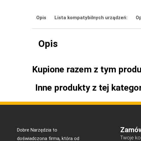
Opis
Lista kompatybilnych urządzeń:
Op
Opis
Kupione razem z tym prod
Inne produkty z tej kategor
Zamów
Dobre Narzędzia to
Twoje ko
doświadczona firma, która od