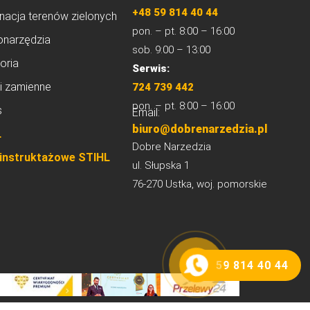
+48 59 814 40 44
nacja terenów zielonych
pon. – pt. 8:00 – 16:00
onarzędzia
sob. 9:00 – 13:00
oria
Serwis:
i zamienne
724 739 442
pon. – pt. 8:00 – 16:00
s
Email:
biuro@dobrenarzedzia.pl
L
Dobre Narzedzia
 instruktażowe STIHL
ul. Słupska 1
76-270 Ustka, woj. pomorskie
59 814 40 44