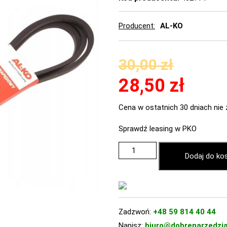
Producent
AL-KO
30,00
zł
28,50
zł
Cena w ostatnich 30 dniach nie 
Sprawdź leasing w PKO
Dodaj do ko
Zadzwoń:
+48 59 814 40 44
Napisz:
biuro@dobrenarzedzia