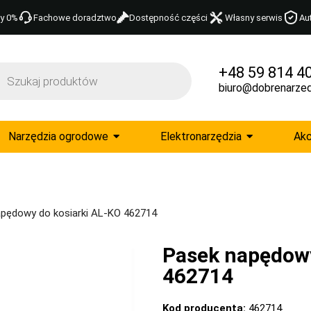
y 0%
Fachowe doradztwo
Dostępność części
Własny serwis
Au
+48 59 814 4
biuro@dobrenarzed
Narzędzia ogrodowe
Elektronarzędzia
Akc
pędowy do kosiarki AL-KO 462714
Pasek napędowy
462714
Kod producenta:
462714