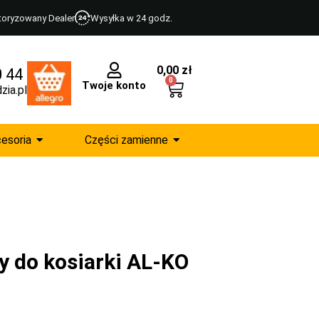
toryzowany Dealer
Wysyłka w 24 godz.
0,00
zł
0 44
0
Twoje konto
zia.pl
esoria
Części zamienne
 do kosiarki AL-KO