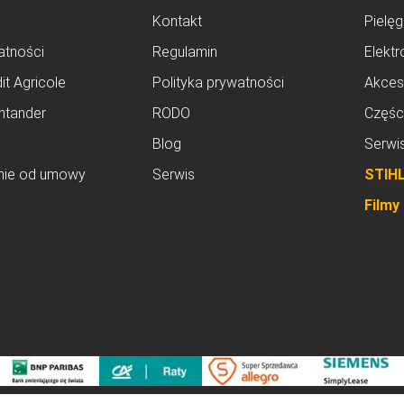
Kontakt
Pielęg
atności
Regulamin
Elektr
it Agricole
Polityka prywatności
Akces
ntander
RODO
Częśc
Blog
Serwi
nie od umowy
Serwis
STIH
Filmy