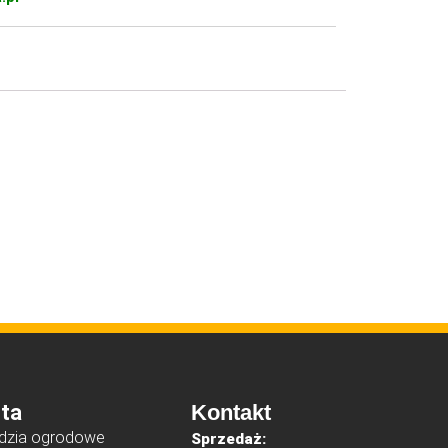
ta
Kontakt
dzia ogrodowe
Sprzedaż: