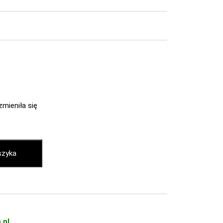
zmieniła się
szyka
.pl