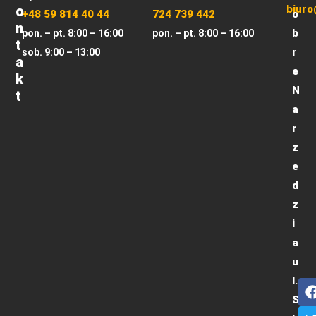
O
biuro
+48 59 814 40 44
724 739 442
o
N
b
pon. – pt. 8:00 – 16:00
pon. – pt. 8:00 – 16:00
T
r
sob. 9:00 – 13:00
A
e
K
N
T
a
r
z
e
d
z
i
a
u
l.
S