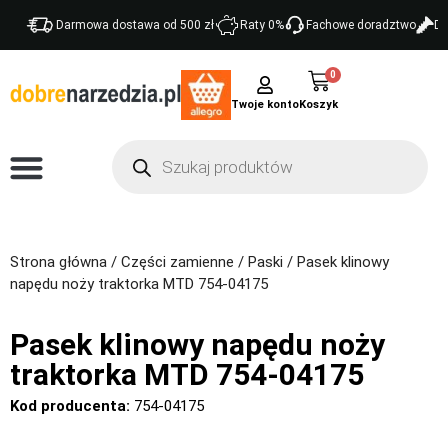
Darmowa dostawa od 500 zł
Raty 0%
Fachowe doradztwo
Do
0
Twoje konto
Strona główna
/
Części zamienne
/
Paski
/ Pasek klinowy
napędu noży traktorka MTD 754-04175
Pasek klinowy napędu noży
traktorka MTD 754-04175
Kod producenta:
754-04175