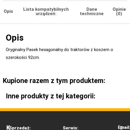
Lista kompatybilnych
Dane
Opinie
Opis
urządzeń:
techniczne
(0)
Opis
Oryginalny Pasek hexagonalny do traktorów z koszem o
szerokości 92cm.
Kupione razem z tym produktem:
Inne produkty z tej kategorii:
K
Email
Sprzedaż:
Serwis:
D