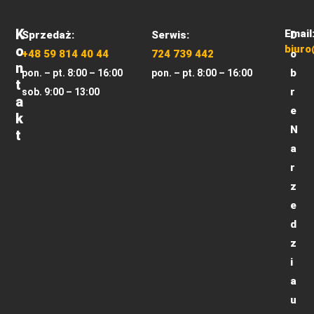
K
Email
Sprzedaż:
Serwis:
D
O
biuro
+48 59 814 40 44
724 739 442
o
N
b
pon. – pt. 8:00 – 16:00
pon. – pt. 8:00 – 16:00
T
r
sob. 9:00 – 13:00
A
e
K
N
T
a
r
z
e
d
z
i
a
u