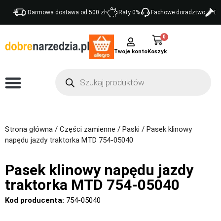
Darmowa dostawa od 500 zł
Raty 0%
Fachowe doradztwo
Do
0
Twoje konto
Strona główna
/
Części zamienne
/
Paski
/ Pasek klinowy
napędu jazdy traktorka MTD 754-05040
Pasek klinowy napędu jazdy
traktorka MTD 754-05040
Kod producenta:
754-05040