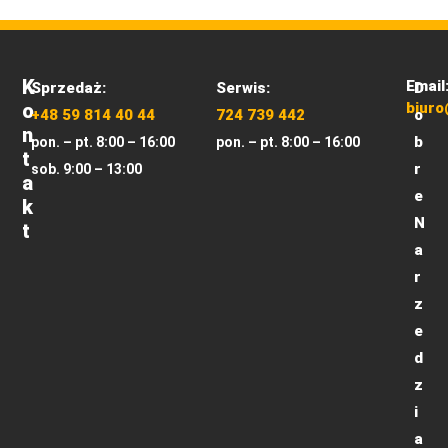
K
Email
Sprzedaż:
Serwis:
D
O
biuro
+48 59 814 40 44
724 739 442
o
N
b
pon. – pt. 8:00 – 16:00
pon. – pt. 8:00 – 16:00
T
r
sob. 9:00 – 13:00
A
e
K
N
T
a
r
z
e
d
z
i
a