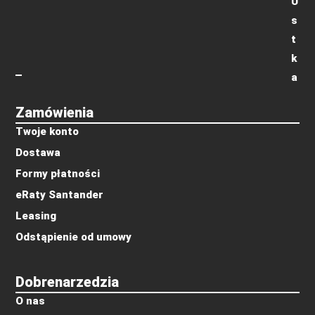
U
s
t
k
a
Zamówienia
Twoje konto
Dostawa
Formy płatności
eRaty Santander
Leasing
Odstąpienie od umowy
Dobrenarzedzia
O nas