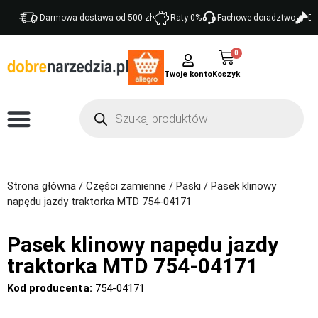
Darmowa dostawa od 500 zł
Raty 0%
Fachowe doradztwo
Do
0
Twoje konto
Strona główna
/
Części zamienne
/
Paski
/ Pasek klinowy
napędu jazdy traktorka MTD 754-04171
Pasek klinowy napędu jazdy
traktorka MTD 754-04171
Kod producenta:
754-04171