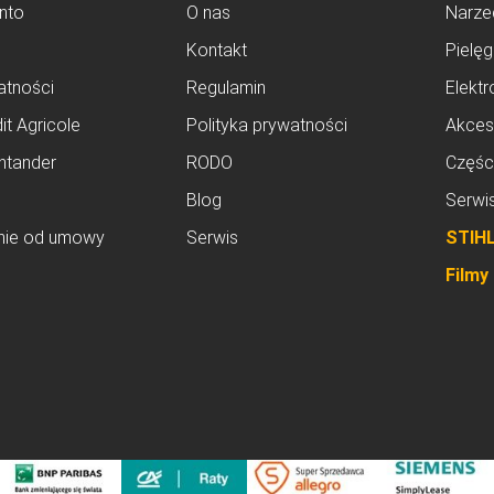
nto
O nas
Narze
Kontakt
Pielęg
atności
Regulamin
Elektr
it Agricole
Polityka prywatności
Akces
ntander
RODO
Częśc
Blog
Serwi
nie od umowy
Serwis
STIH
Filmy