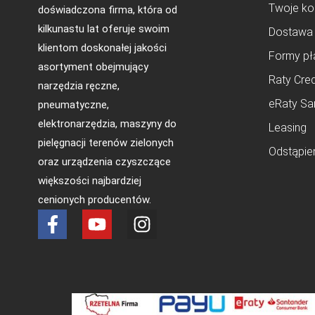
Twoje ko
doświadczona firma, która od
kilkunastu lat oferuje swoim
Dostawa
klientom doskonałej jakości
Formy pł
asortyment obejmujący
Raty Cred
narzędzia ręczne,
eRaty Sa
pneumatyczne,
elektronarzędzia, maszyny do
Leasing
pielęgnacji terenów zielonych
Odstąpie
oraz urządzenia czyszczące
większości najbardziej
cenionych producentów.