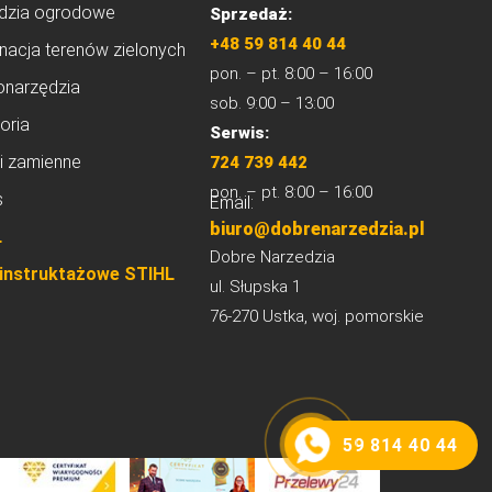
dzia ogrodowe
Sprzedaż:
+48 59 814 40 44
nacja terenów zielonych
pon. – pt. 8:00 – 16:00
onarzędzia
sob. 9:00 – 13:00
oria
Serwis:
i zamienne
724 739 442
pon. – pt. 8:00 – 16:00
s
Email:
biuro@dobrenarzedzia.pl
L
Dobre Narzedzia
 instruktażowe STIHL
ul. Słupska 1
76-270 Ustka, woj. pomorskie
59 814 40 44