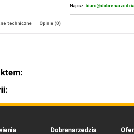
Napisz:
biuro@dobrenarzedzia
ne techniczne
Opinie (0)
uktem:
ii:
ienia
Dobrenarzedzia
Ofer