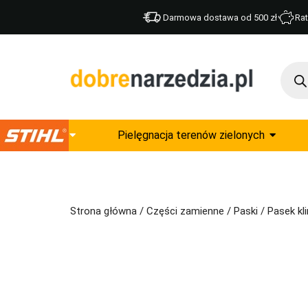
Darmowa dostawa od 500 zł
Rat
Pielęgnacja terenów zielonych
Strona główna
/
Części zamienne
/
Paski
/ Pasek kl