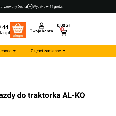
toryzowany Dealer
Wysyłka w 24 godz.
0,00
zł
0 44
0
Twoje konto
zia.pl
esoria
Części zamienne
azdy do traktorka AL-KO