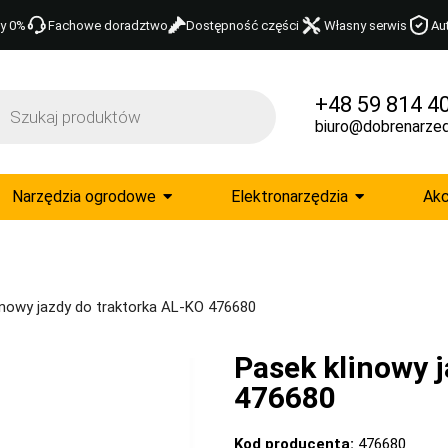
y 0%
Fachowe doradztwo
Dostępność części
Własny serwis
Au
+48 59 814 4
biuro@dobrenarzed
Narzędzia ogrodowe
Elektronarzędzia
Akc
inowy jazdy do traktorka AL-KO 476680
Pasek klinowy j
476680
Kod producenta:
476680