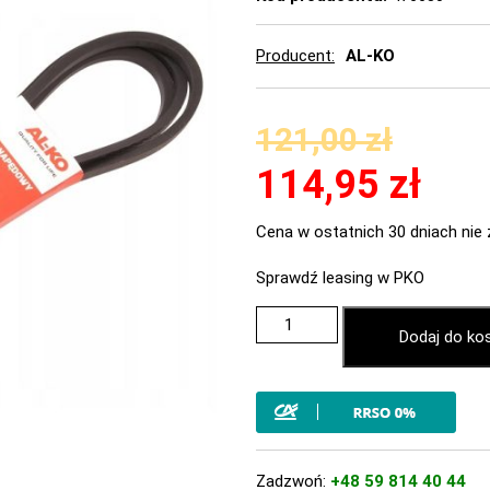
Producent
AL-KO
121,00
zł
114,95
zł
Cena w ostatnich 30 dniach nie 
Sprawdź leasing w PKO
Dodaj do ko
Zadzwoń:
+48 59 814 40 44