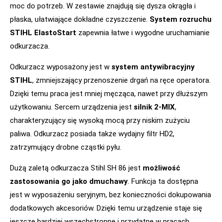
moc do potrzeb. W zestawie znajdują się dysza okrągła i
płaska, ułatwiające dokładne czyszczenie.
System rozruchu
STIHL ElastoStart
zapewnia łatwe i wygodne uruchamianie
odkurzacza.
Odkurzacz wyposażony jest w
system antywibracyjny
STIHL
, zmniejszający przenoszenie drgań na ręce operatora.
Dzięki temu praca jest mniej męcząca, nawet przy dłuższym
użytkowaniu. Sercem urządzenia jest
silnik 2-MIX
,
charakteryzujący się wysoką mocą przy niskim zużyciu
paliwa. Odkurzacz posiada także wydajny filtr HD2,
zatrzymujący drobne cząstki pyłu.
Dużą zaletą odkurzacza Stihl SH 86 jest
możliwość
zastosowania go jako dmuchawy
. Funkcja ta dostępna
jest w wyposażeniu seryjnym, bez konieczności dokupowania
dodatkowych akcesoriów. Dzięki temu urządzenie staje się
jeszcze bardziej wszechstronne i przydatne w pracach