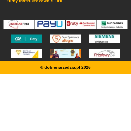
Filmy instruktażowe STIHL
© dobrenarzedzia.pl 2026