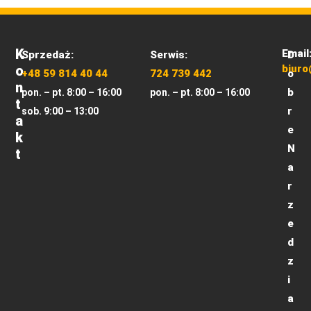
K
Email
Sprzedaż:
Serwis:
D
O
biuro
+48 59 814 40 44
724 739 442
o
N
b
pon. – pt. 8:00 – 16:00
pon. – pt. 8:00 – 16:00
T
r
sob. 9:00 – 13:00
A
e
K
N
T
a
r
z
e
d
z
i
a