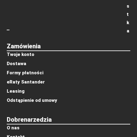
s
t
k
a
Zamówienia
Twoje konto
Dostawa
Formy płatności
eRaty Santander
Leasing
Odstąpienie od umowy
Dobrenarzedzia
O nas