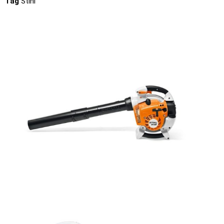
Tag
Stihl