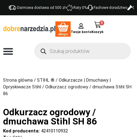
Darmowa dostawa od 500 zł
Raty 0%
Fachowe doradztwo
Do
0
Twoje konto
Strona główna
/
STIHL ®
/
Odkurzacze | Dmuchawy |
Opryskiwacze Stihl
/ Odkurzacz ogrodowy / dmuchawa Stihl SH
86
Odkurzacz ogrodowy /
dmuchawa Stihl SH 86
Kod producenta:
42410110932