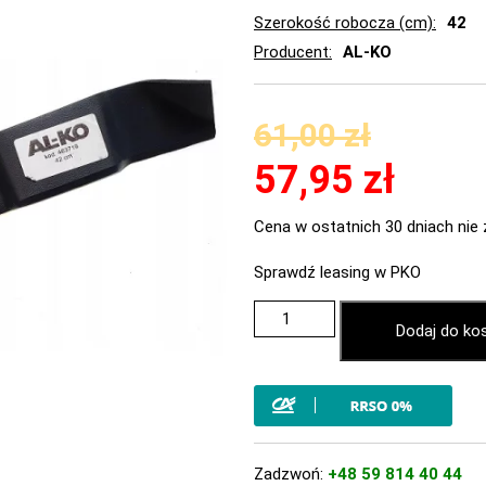
Szerokość robocza (cm)
42
Producent
AL-KO
61,00
zł
57,95
zł
Cena w ostatnich 30 dniach nie 
Sprawdź leasing w PKO
Dodaj do ko
Zadzwoń:
+48 59 814 40 44