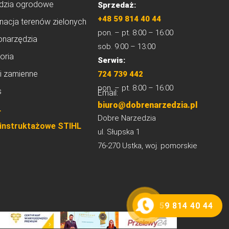
dzia ogrodowe
Sprzedaż:
+48 59 814 40 44
nacja terenów zielonych
pon. – pt. 8:00 – 16:00
onarzędzia
sob. 9:00 – 13:00
oria
Serwis:
i zamienne
724 739 442
pon. – pt. 8:00 – 16:00
s
Email:
biuro@dobrenarzedzia.pl
L
Dobre Narzedzia
 instruktażowe STIHL
ul. Słupska 1
76-270 Ustka, woj. pomorskie
59 814 40 44