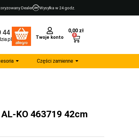
toryzowany Dealer
Wysyłka w 24 godz.
0,00
zł
0 44
0
Twoje konto
zia.pl
esoria
Części zamienne
i AL-KO 463719 42cm