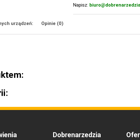
Napisz:
biuro@dobrenarzedzia
nych urządzeń:
Opinie (0)
uktem:
ii:
ienia
Dobrenarzedzia
Ofer