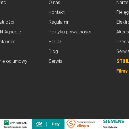
nto
O nas
Narze
Kontakt
Pielęg
atności
Regulamin
Elektr
it Agricole
Polityka prywatności
Akces
ntander
RODO
Częśc
Blog
Serwi
nie od umowy
Serwis
STIH
Filmy