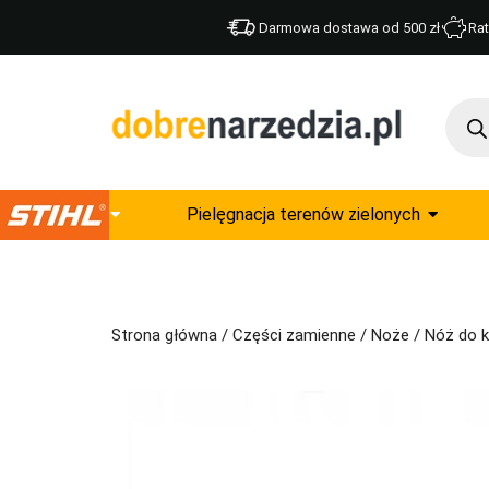
Darmowa dostawa od 500 zł
Rat
Pielęgnacja terenów zielonych
Strona główna
/
Części zamienne
/
Noże
/ Nóż do 