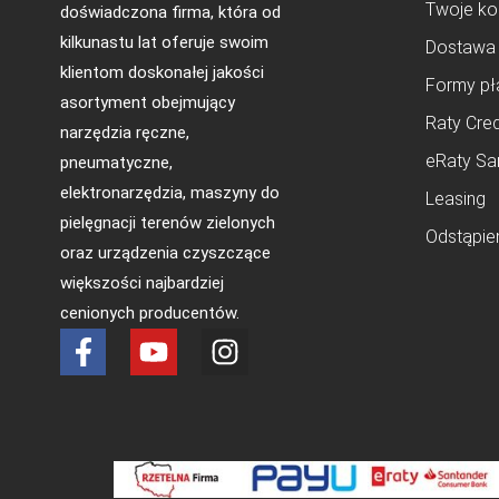
Twoje ko
doświadczona firma, która od
kilkunastu lat oferuje swoim
Dostawa
klientom doskonałej jakości
Formy pł
asortyment obejmujący
Raty Cred
narzędzia ręczne,
eRaty Sa
pneumatyczne,
elektronarzędzia, maszyny do
Leasing
pielęgnacji terenów zielonych
Odstąpie
oraz urządzenia czyszczące
większości najbardziej
cenionych producentów.