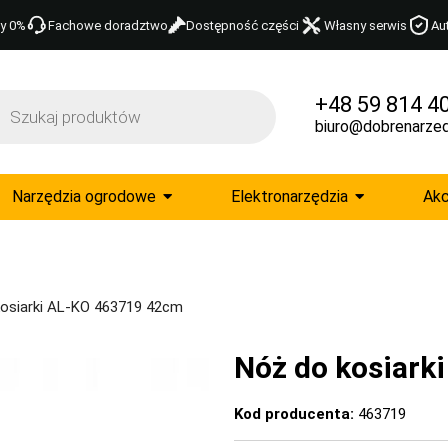
y 0%
Fachowe doradztwo
Dostępność części
Własny serwis
Au
+48 59 814 4
biuro@dobrenarzed
Narzędzia ogrodowe
Elektronarzędzia
Akc
kosiarki AL-KO 463719 42cm
Nóż do kosiark
Kod producenta:
463719