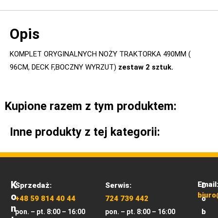
Opis
KOMPLET ORYGINALNYCH NOŻY TRAKTORKA 490MM (
96CM, DECK F,BOCZNY WYRZUT)
zestaw 2 sztuk.
Kupione razem z tym produktem:
Inne produkty z tej kategorii:
K
Email
Sprzedaż:
Serwis:
D
O
biuro
+48 59 814 40 44
724 739 442
o
N
b
pon. – pt. 8:00 – 16:00
pon. – pt. 8:00 – 16:00