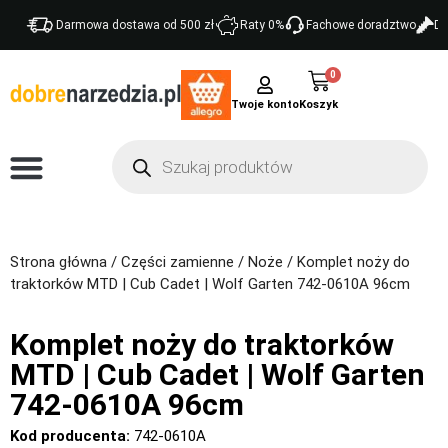
Darmowa dostawa od 500 zł
Raty 0%
Fachowe doradztwo
Do
0
Twoje konto
Strona główna
/
Części zamienne
/
Noże
/ Komplet noży do
traktorków MTD | Cub Cadet | Wolf Garten 742-0610A 96cm
Komplet noży do traktorków
MTD | Cub Cadet | Wolf Garten
742-0610A 96cm
Kod producenta:
742-0610A