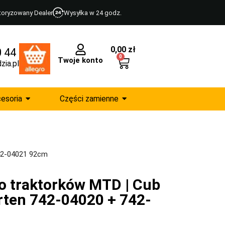
toryzowany Dealer
Wysyłka w 24 godz.
0,00
zł
0 44
0
Twoje konto
zia.pl
esoria
Części zamienne
742-04021 92cm
o traktorków MTD | Cub
arten 742-04020 + 742-