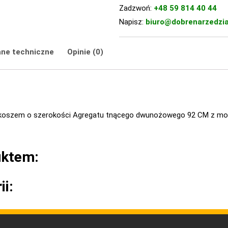
Zadzwoń:
+48 59 814 40 44
Napisz:
biuro@dobrenarzedzia
ne techniczne
Opinie (0)
z koszem o szerokości Agregatu tnącego dwunożowego 92 CM z mo
uktem:
ii: