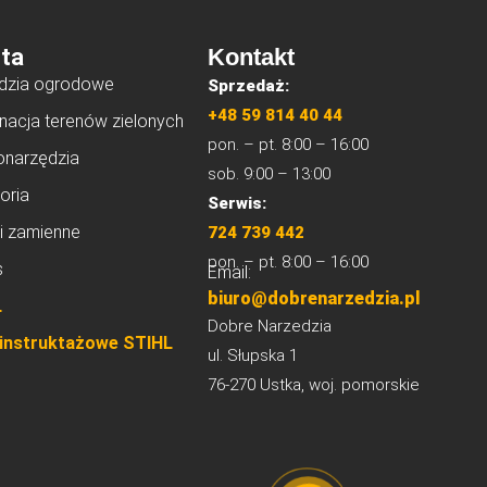
ta
Kontakt
dzia ogrodowe
Sprzedaż:
+48 59 814 40 44
nacja terenów zielonych
pon. – pt. 8:00 – 16:00
onarzędzia
sob. 9:00 – 13:00
oria
Serwis:
i zamienne
724 739 442
pon. – pt. 8:00 – 16:00
s
Email:
biuro@dobrenarzedzia.pl
L
Dobre Narzedzia
 instruktażowe STIHL
ul. Słupska 1
76-270 Ustka, woj. pomorskie