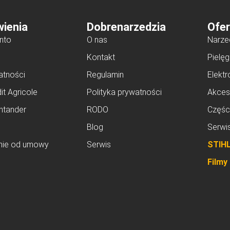
ienia
Dobrenarzedzia
Ofer
nto
O nas
Narze
Kontakt
Pielęg
atności
Regulamin
Elektr
it Agricole
Polityka prywatności
Akces
ntander
RODO
Częśc
Blog
Serwi
nie od umowy
Serwis
STIH
Filmy