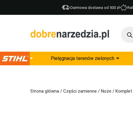
Darmowa dostawa od 500 zł
Rat
Pielęgnacja terenów zielonych
Strona główna
/
Części zamienne
/
Noże
/ Komplet 