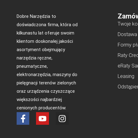
Zamów
Dobre Narzędzia to
Twoje ko
doświadczona firma, która od
kilkunastu lat oferuje swoim
Dostawa
klientom doskonałej jakości
Formy pł
asortyment obejmujący
Raty Cred
narzędzia ręczne,
eRaty Sa
pneumatyczne,
elektronarzędzia, maszyny do
Leasing
pielęgnacji terenów zielonych
Odstąpie
oraz urządzenia czyszczące
większości najbardziej
cenionych producentów.