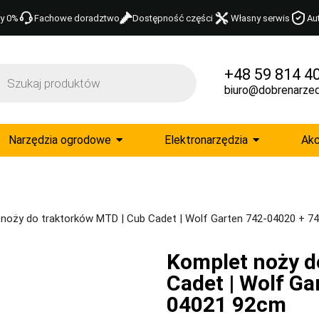
y 0%
Fachowe doradztwo
Dostępność części
Własny serwis
Au
+48 59 814 4
biuro@dobrenarzed
Narzędzia ogrodowe
Elektronarzędzia
Akc
noży do traktorków MTD | Cub Cadet | Wolf Garten 742-04020 + 
Komplet noży d
Cadet | Wolf G
04021 92cm