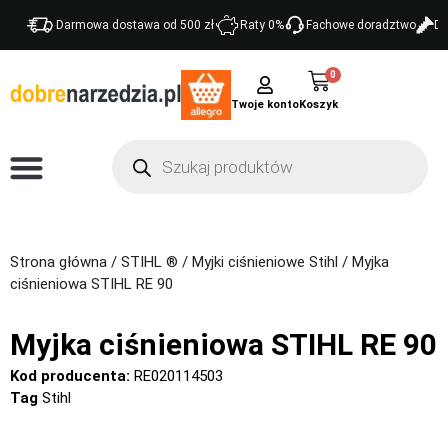
Darmowa dostawa od 500 zł
Raty 0%
Fachowe doradztwo
Do
0
Twoje konto
Strona główna
/
STIHL ®
/
Myjki ciśnieniowe Stihl
/ Myjka
ciśnieniowa STIHL RE 90
Myjka ciśnieniowa STIHL RE 90
Kod producenta:
RE020114503
Tag
Stihl