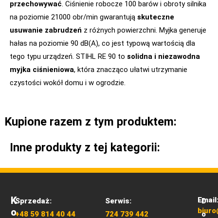
przechowywać
. Ciśnienie robocze 100 barów i obroty silnika
na poziomie 21000 obr/min gwarantują
skuteczne
usuwanie zabrudzeń
z różnych powierzchni. Myjka generuje
hałas na poziomie 90 dB(A), co jest typową wartością dla
tego typu urządzeń. STIHL RE 90 to
solidna i niezawodna
myjka ciśnieniowa
, która znacząco ułatwi utrzymanie
czystości wokół domu i w ogrodzie.
Kupione razem z tym produktem:
Inne produkty z tej kategorii:
K
Email
Sprzedaż:
Serwis:
D
O
biuro
+48 59 814 40 44
724 739 442
o