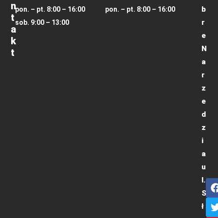
N
b
pon. – pt. 8:00 – 16:00
pon. – pt. 8:00 – 16:00
T
r
sob. 9:00 – 13:00
A
e
K
N
T
a
r
z
e
d
z
i
a
u
l.
S
ł