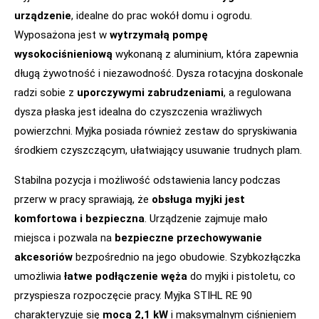
urządzenie
, idealne do prac wokół domu i ogrodu.
Wyposażona jest w
wytrzymałą pompę
wysokociśnieniową
wykonaną z aluminium, która zapewnia
długą żywotność i niezawodność. Dysza rotacyjna doskonale
radzi sobie z
uporczywymi zabrudzeniami
, a regulowana
dysza płaska jest idealna do czyszczenia wrażliwych
powierzchni. Myjka posiada również zestaw do spryskiwania
środkiem czyszczącym, ułatwiający usuwanie trudnych plam.
Stabilna pozycja i możliwość odstawienia lancy podczas
przerw w pracy sprawiają, że
obsługa myjki jest
komfortowa i bezpieczna
. Urządzenie zajmuje mało
miejsca i pozwala na
bezpieczne przechowywanie
akcesoriów
bezpośrednio na jego obudowie. Szybkozłączka
umożliwia
łatwe podłączenie węża
do myjki i pistoletu, co
przyspiesza rozpoczęcie pracy. Myjka STIHL RE 90
charakteryzuje się
mocą 2,1 kW
i maksymalnym ciśnieniem