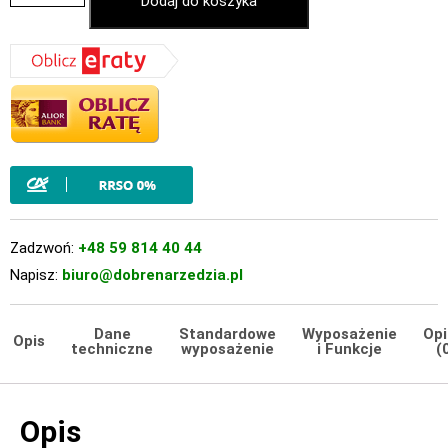
Dodaj do koszyka
Zadzwoń:
+48 59 814 40 44
Napisz:
biuro@dobrenarzedzia.pl
Dane
Standardowe
Wyposażenie
Opi
Opis
techniczne
wyposażenie
i Funkcje
(
Opis