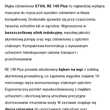
Myjka ciśnieniowa
STIHL RE 140 Plus
to najbardziej wydajna
maszyna do mycia pod wysokim ciśnieniem w klasie
kompaktowej. Doskonale sprawdzi się przy czyszczeniu
tarasów, schodów lub w ogrodzie. Wyposażona w
bezszczotkowy silnik indukcyjny
, wysokiej jakości
aluminiową pompę oraz wąż ciśnieniowy z oplotem
stalowym. Kompaktowa konstrukcja z wysuwanym
uchwytem teleskopowym ułatwia transport i
przechowywanie.
RE 140 Plus posiada wbudowany
bęben na wąż
z solidną
aluminiową prowadnicą, co zapewnia wygodne zwijanie 10-
metrowego węża wzmocnionego stalowym oplotem.
Ergonomiczny pistolet wysokociśnieniowy z miękkim
uchwytem i obrotową lancą umożliwia precyzyjne
dostosowanie strumienia wody. W zestawie znajduje się
dysza rotacyjna
do uporczywych zabrudzeń oraz