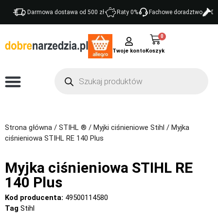
Darmowa dostawa od 500 zł
Raty 0%
Fachowe doradztwo
Do
0
Twoje konto
Strona główna
/
STIHL ®
/
Myjki ciśnieniowe Stihl
/ Myjka
ciśnieniowa STIHL RE 140 Plus
Myjka ciśnieniowa STIHL RE
140 Plus
Kod producenta:
49500114580
Tag
Stihl