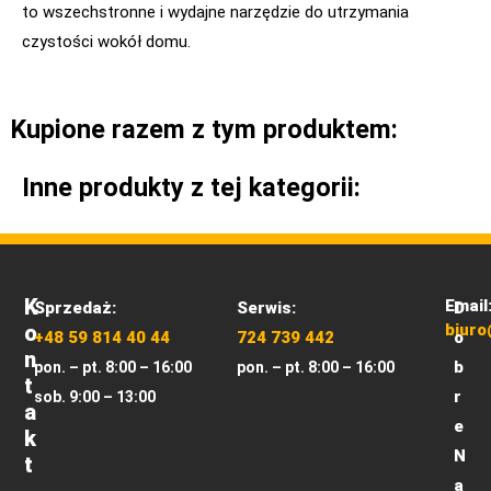
to wszechstronne i wydajne narzędzie do utrzymania
czystości wokół domu.
Kupione razem z tym produktem:
Inne produkty z tej kategorii:
K
Email
Sprzedaż:
Serwis:
D
O
biuro
+48 59 814 40 44
724 739 442
o
N
b
pon. – pt. 8:00 – 16:00
pon. – pt. 8:00 – 16:00
T
r
sob. 9:00 – 13:00
A
e
K
N
T
a