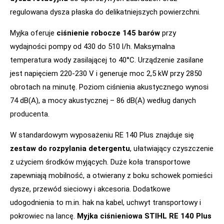
regulowana dysza płaska do delikatniejszych powierzchni.
Myjka oferuje
ciśnienie robocze 145 barów
przy
wydajności pompy od 430 do 510 l/h. Maksymalna
temperatura wody zasilającej to 40°C. Urządzenie zasilane
jest napięciem 220-230 V i generuje moc 2,5 kW przy 2850
obrotach na minutę. Poziom ciśnienia akustycznego wynosi
74 dB(A), a mocy akustycznej – 86 dB(A) według danych
producenta.
W standardowym wyposażeniu RE 140 Plus znajduje się
zestaw do rozpylania detergentu
, ułatwiający czyszczenie
z użyciem środków myjących. Duże koła transportowe
zapewniają mobilność, a otwierany z boku schowek pomieści
dysze, przewód sieciowy i akcesoria. Dodatkowe
udogodnienia to m.in. hak na kabel, uchwyt transportowy i
pokrowiec na lancę.
Myjka ciśnieniowa STIHL RE 140 Plus