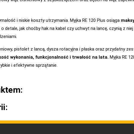
ymałość i niskie koszty utrzymania. Myjka RE 120 Plus osiąga
maksy
 o detale, jak choćby hak na kabel czy uchwyt na lancę, czynią z ni
dzeniami.
eniowy, pistolet z lancą, dysza rotacyjna i płaska oraz przydatny 
ość wykonania, funkcjonalność i trwałość na lata.
Myjka RE 12
bkie i efektywne sprzątanie.
uktem:
ii: