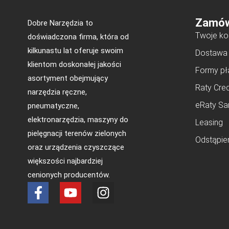
Zamów
Dobre Narzędzia to
Twoje ko
doświadczona firma, która od
kilkunastu lat oferuje swoim
Dostawa
klientom doskonałej jakości
Formy pł
asortyment obejmujący
Raty Cred
narzędzia ręczne,
eRaty Sa
pneumatyczne,
elektronarzędzia, maszyny do
Leasing
pielęgnacji terenów zielonych
Odstąpie
oraz urządzenia czyszczące
większości najbardziej
cenionych producentów.