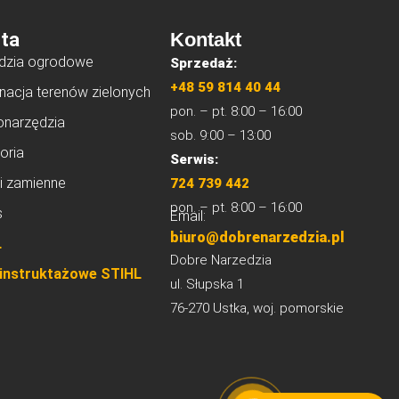
ta
Kontakt
dzia ogrodowe
Sprzedaż:
+48 59 814 40 44
nacja terenów zielonych
pon. – pt. 8:00 – 16:00
onarzędzia
sob. 9:00 – 13:00
oria
Serwis:
i zamienne
724 739 442
pon. – pt. 8:00 – 16:00
s
Email:
biuro@dobrenarzedzia.pl
L
Dobre Narzedzia
 instruktażowe STIHL
ul. Słupska 1
76-270 Ustka, woj. pomorskie