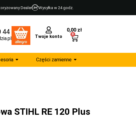
toryzowany Dealer
Wysyłka w 24 godz.
0,00
zł
0 44
0
Twoje konto
zia.pl
esoria
Części zamienne
owa STIHL RE 120 Plus