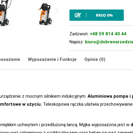
Zadzwoń:
+48 59 814 40 44
Napisz:
biuro@dobrenarzedzia
posażenie
Wyposażenie i Funkcje
Opinie (0)
 urządzenie z mocnym silnikiem indukcyjnym.
Aluminiowa pompa i p
omfortowe w użyciu.
Teleskopowa rączka ułatwia przechowywanie i
z miękkim uchwytem i przedłużoną lancą. Myjka wyposażona jest w
d
owy wąż ciśnieniowy z szybkozłączem oraz bęben na wąż zapewniaj