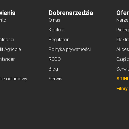
ienia
Dobrenarzedzia
Ofer
nto
O nas
Narze
Kontakt
Pielęg
atności
Regulamin
Elektr
it Agricole
Polityka prywatności
Akces
ntander
RODO
Częśc
Blog
Serwi
nie od umowy
Serwis
STIH
Filmy