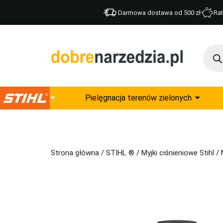
Darmowa dostawa od 500 zł
Rat
Pielęgnacja terenów zielonych
Strona główna
/
STIHL ®
/
Myjki ciśnieniowe Stihl
/ 