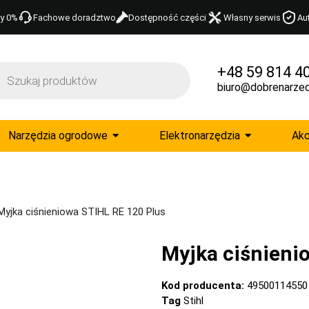
y 0%
Fachowe doradztwo
Dostępność części
Własny serwis
Au
+48 59 814 4
biuro@dobrenarzed
Narzędzia ogrodowe
Elektronarzędzia
Akc
Myjka ciśnieniowa STIHL RE 120 Plus
Myjka ciśnieni
Kod producenta:
49500114550
Tag
Stihl