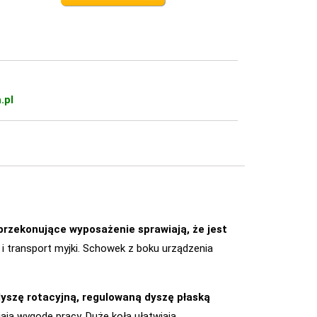
.pl
rzekonujące wyposażenie sprawiają, że jest
 transport myjki. Schowek z boku urządzenia
yszę rotacyjną, regulowaną dyszę płaską
ą wygodę pracy. Duże koła ułatwiają