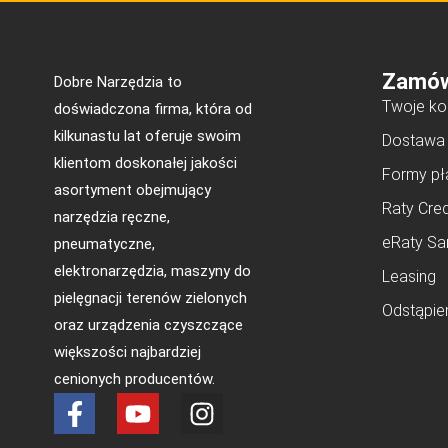
Zamów
Dobre Narzędzia to
Twoje ko
doświadczona firma, która od
kilkunastu lat oferuje swoim
Dostawa
klientom doskonałej jakości
Formy pł
asortyment obejmujący
Raty Cred
narzędzia ręczne,
eRaty Sa
pneumatyczne,
elektronarzędzia, maszyny do
Leasing
pielęgnacji terenów zielonych
Odstąpie
oraz urządzenia czyszczące
większości najbardziej
cenionych producentów.