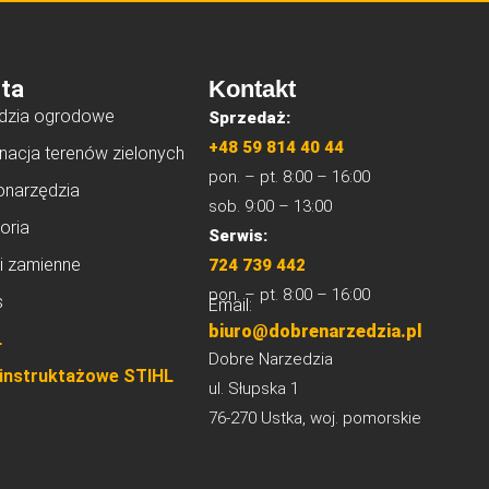
ta
Kontakt
dzia ogrodowe
Sprzedaż:
+48 59 814 40 44
nacja terenów zielonych
pon. – pt. 8:00 – 16:00
onarzędzia
sob. 9:00 – 13:00
oria
Serwis:
i zamienne
724 739 442
pon. – pt. 8:00 – 16:00
s
Email:
biuro@dobrenarzedzia.pl
L
Dobre Narzedzia
 instruktażowe STIHL
ul. Słupska 1
76-270 Ustka, woj. pomorskie