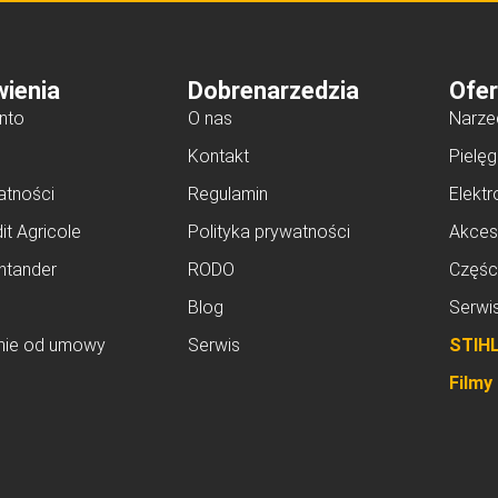
ienia
Dobrenarzedzia
Ofer
nto
O nas
Narze
Kontakt
Pielęg
atności
Regulamin
Elektr
it Agricole
Polityka prywatności
Akces
ntander
RODO
Częśc
Blog
Serwi
nie od umowy
Serwis
STIH
Filmy