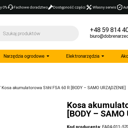
y 0%
Fachowe doradztwo
Dostępność części
Własny serwis
Au
+48 59 814 4
biuro@dobrenarzed
Narzędzia ogrodowe
Elektronarzędzia
Akc
 Kosa akumulatorowa Stihl FSA 60 R [BODY – SAMO URZĄDZENIE]
Kosa akumulato
[BODY – SAMO
Kod producenta:
FA04-011-57