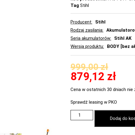
Tag
Stihl
Producent
Stihl
Rodzaj zasilania
Akumulator
Seria akumulatorów
Stihl AK
Wersja produktu
BODY [bez ak
999,00
zł
879,12
zł
Cena w ostatnich 30 dniach nie 
Sprawdź leasing w PKO
Dodaj do ko