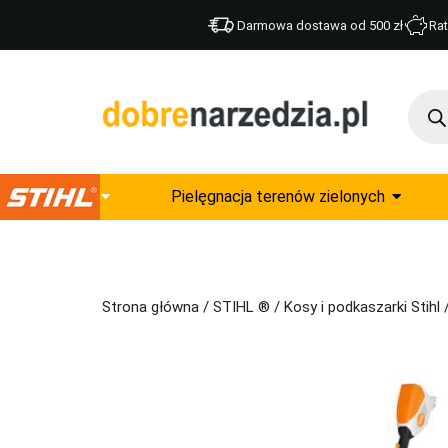
Darmowa dostawa od 500 zł
Rat
Pielęgnacja terenów zielonych
Strona główna
/
STIHL ®
/
Kosy i podkaszarki Stihl
/