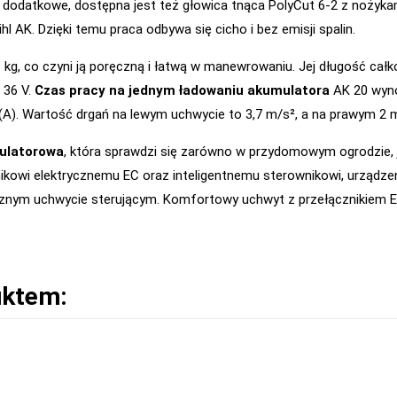
ie dodatkowe, dostępna jest też głowica tnąca PolyCut 6-2 z noży
hl AK. Dzięki temu praca odbywa się cicho i bez emisji spalin.
kg, co czyni ją poręczną i łatwą w manewrowaniu. Jej długość całk
 36 V.
Czas pracy na jednym ładowaniu akumulatora
AK 20 wyno
(A). Wartość drgań na lewym uchwycie to 3,7 m/s², a na prawym 2 
mulatorowa
, która sprawdzi się zarówno w przydomowym ogrodzie, 
ikowi elektrycznemu EC oraz inteligentnemu sterownikowi, urządzeni
nym uchwycie sterującym. Komfortowy uchwyt z przełącznikiem E
uktem: