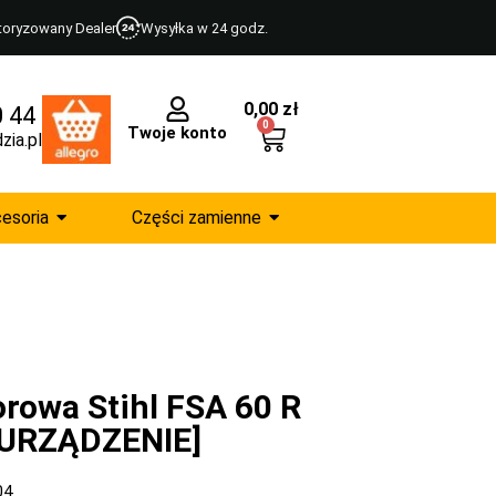
toryzowany Dealer
Wysyłka w 24 godz.
0,00
zł
0 44
0
Twoje konto
zia.pl
esoria
Części zamienne
rowa Stihl FSA 60 R
 URZĄDZENIE]
04