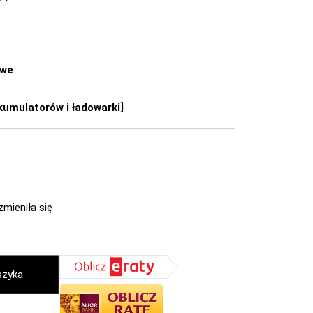
owe
umulatorów i ładowarki]
zmieniła się
szyka