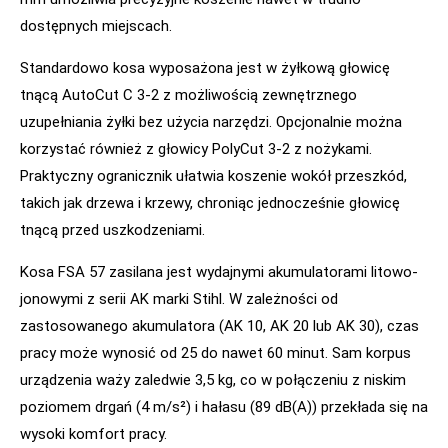
dostępnych miejscach.
Standardowo kosa wyposażona jest w żyłkową głowicę
tnącą AutoCut C 3-2 z możliwością zewnętrznego
uzupełniania żyłki bez użycia narzędzi. Opcjonalnie można
korzystać również z głowicy PolyCut 3-2 z nożykami.
Praktyczny ogranicznik ułatwia koszenie wokół przeszkód,
takich jak drzewa i krzewy, chroniąc jednocześnie głowicę
tnącą przed uszkodzeniami.
Kosa FSA 57 zasilana jest wydajnymi akumulatorami litowo-
jonowymi z serii AK marki Stihl. W zależności od
zastosowanego akumulatora (AK 10, AK 20 lub AK 30), czas
pracy może wynosić od 25 do nawet 60 minut. Sam korpus
urządzenia waży zaledwie 3,5 kg, co w połączeniu z niskim
poziomem drgań (4 m/s²) i hałasu (89 dB(A)) przekłada się na
wysoki komfort pracy.