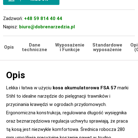
Zadzwoń:
+48 59 814 40 44
Napisz:
biuro@dobrenarzedzia.pl
Dane
Wyposażenie
Standardowe
Opi
Opis
techniczne
i Funkcje
wyposażenie
(
Opis
Lekka i łatwa w użyciu
kosa akumulatorowa FSA 57
marki
Stihl to idealne narzędzie do pielęgnacji trawników i
przycinania krawędzi w ogrodach przydomowych.
Ergonomiczna konstrukcja, regulowana długość wysięgnika
oraz beznarzędziowa regulacja uchwytu sprawiają, że praca
tą kosą jest niezwykle komfortowa. Średnica robocza 280
mm umożliwia precyzyjne koszenie nawet w trudno