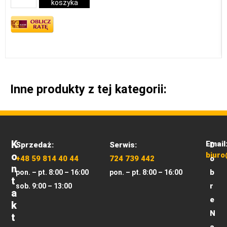
koszyka
Inne produkty z tej kategorii:
K
Email
Sprzedaż:
Serwis:
D
O
biuro
+48 59 814 40 44
724 739 442
o
N
b
pon. – pt. 8:00 – 16:00
pon. – pt. 8:00 – 16:00
T
r
sob. 9:00 – 13:00
A
e
K
N
T