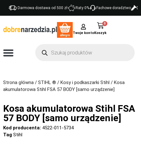
Darmowa dostawa od 500 zł
Raty 0%
Fachowe doradztwo
Do
0
Twoje konto
Strona główna
/
STIHL ®
/
Kosy i podkaszarki Stihl
/ Kosa
akumulatorowa Stihl FSA 57 BODY [samo urządzenie]
Kosa akumulatorowa Stihl FSA
57 BODY [samo urządzenie]
Kod producenta:
4522-011-5734
Tag
Stihl