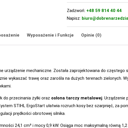
Zadzwoń:
+48 59 814 40 44
Napisz:
biuro@dobrenarzedzia
posażenie
Wyposażenie i Funkcje
Opinie (0)
ne urządzenie mechaniczne. Została zaprojektowana do częstego s
znie wykaszać trawę oraz zarośla na dużych terenach zielonych. 
wkami.
k do przecinania żyłki oraz
osłona tarczy metalowej
. Urządzenie
System STIHL ErgoStart ułatwia rozruch kosy bez szarpnięć, za p
lacji prędkości obrotowej silnika.
emności 24,1 cm³ i mocy 0,9 kW. Osiąga moc maksymalną równą 1,2 K