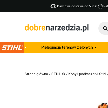
Darmowa dostawa od 500 zł
Rat
Pielęgnacja terenów zielonych
Strona główna
/
STIHL ®
/
Kosy i podkaszarki Stihl
/