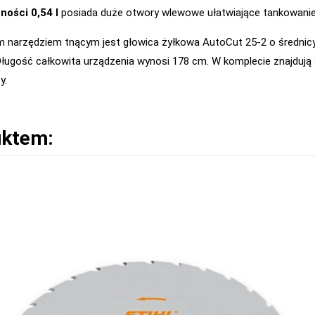
ności 0,54 l
posiada duże otwory wlewowe ułatwiające tankowanie
m narzędziem tnącym jest głowica żyłkowa AutoCut 25-2 o średnic
 Długość całkowita urządzenia wynosi 178 cm. W komplecie znajdują
y.
uktem: