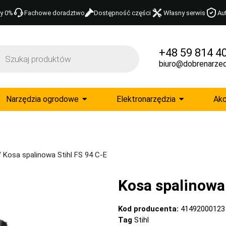
y 0%
Fachowe doradztwo
Dostępność części
Własny serwis
Au
+48 59 814 4
biuro@dobrenarzed
Narzędzia ogrodowe
Elektronarzędzia
Akc
 Kosa spalinowa Stihl FS 94 C-E
Kosa spalinowa 
Kod producenta:
41492000123
Tag
Stihl