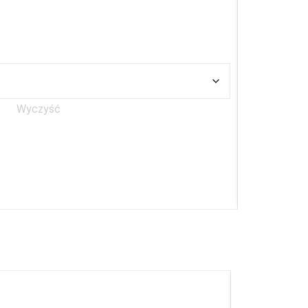
Wyczyść
D