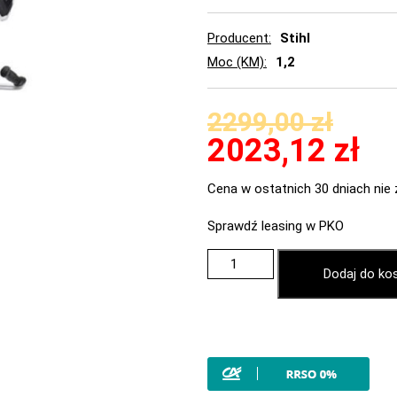
Producent
Stihl
Moc (KM)
1,2
2299,00
zł
2023,12
zł
Cena w ostatnich 30 dniach nie 
Sprawdź leasing w PKO
Dodaj do ko