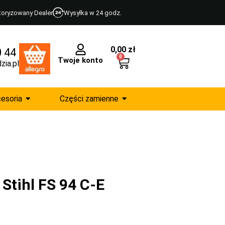
toryzowany Dealer
Wysyłka w 24 godz.
0,00
zł
0 44
0
Twoje konto
zia.pl
esoria
Części zamienne
Stihl FS 94 C-E