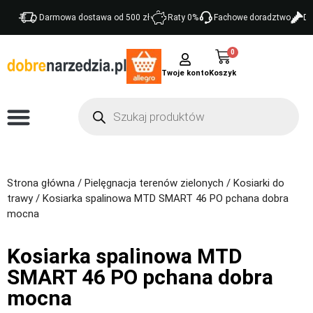
Darmowa dostawa od 500 zł
Raty 0%
Fachowe doradztwo
Do
0
Twoje konto
Strona główna
/
Pielęgnacja terenów zielonych
/
Kosiarki do
trawy
/ Kosiarka spalinowa MTD SMART 46 PO pchana dobra
mocna
Kosiarka spalinowa MTD
SMART 46 PO pchana dobra
mocna