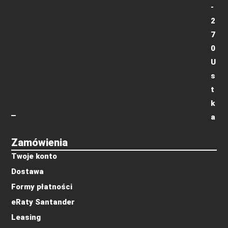
-
2
7
0
U
s
t
k
a
Zamówienia
Twoje konto
Dostawa
Formy płatności
eRaty Santander
Leasing