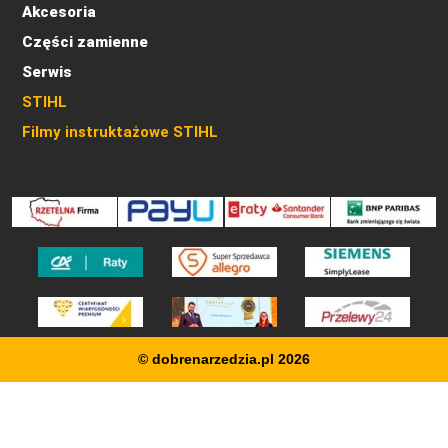
Akcesoria
Części zamienne
Serwis
STIHL
Filmy instruktażowe STIHL
© dobrenarzedzia.pl 2026