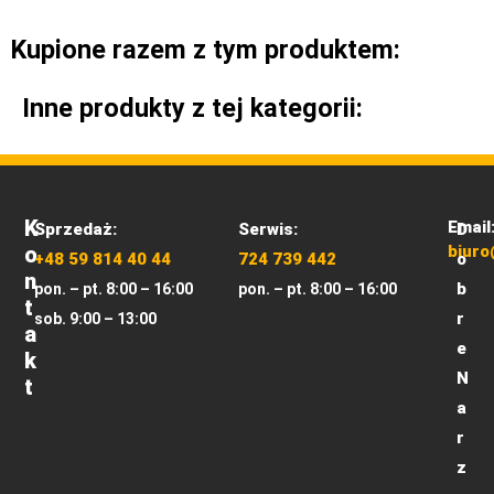
Kupione razem z tym produktem:
Inne produkty z tej kategorii:
K
Email
Sprzedaż:
Serwis:
D
O
biuro
+48 59 814 40 44
724 739 442
o
N
b
pon. – pt. 8:00 – 16:00
pon. – pt. 8:00 – 16:00
T
r
sob. 9:00 – 13:00
A
e
K
N
T
a
r
z