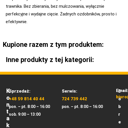
trawnika. Bez zbierania, bez mulczowania, wyłącznie
perfekcyjne i wydajne cięcie. Żadnych ozdobników, prosto i
efektywnie.
Kupione razem z tym produktem:
Inne produkty z tej kategorii:
K
Email
Sprzedaż:
Serwis:
D
O
biuro
+48 59 814 40 44
724 739 442
o
N
b
pon. – pt. 8:00 – 16:00
pon. – pt. 8:00 – 16:00
T
r
sob. 9:00 – 13:00
A
e
K