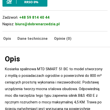
Zadzwoń:
+48 59 814 40 44
Napisz:
biuro@dobrenarzedzia.pl
Opis
Dane techniczne
Opinie (0)
Opis
Kosiarka spalinowa MTD SMART 51 BC to model stworzony
z myślą o posiadaczach ogrodów o powierzchnii do 800 m²
ceniących prostotę wykonania i niezawodność. Podstawę
urządzenia tworzy mocna stalowa obudowa. Odpowiednią
moc dla narzędzia tego typu zapewnia silinik B&S 450 E z
ręcznym rozruchem o mocy maksymalnej 4,5 KM. Trawa po
ścięciu natychmiast jest wyrzucana na powierzchnię