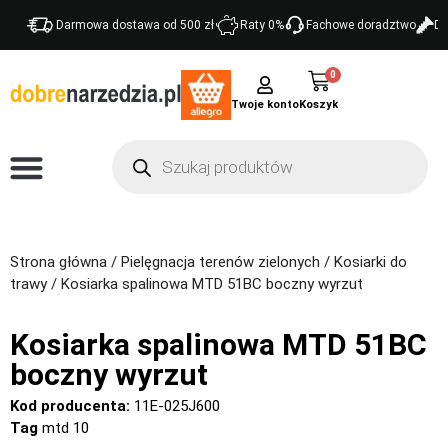
Darmowa dostawa od 500 zł
Raty 0%
Fachowe doradztwo
Do
0
Twoje konto
Strona główna
/
Pielęgnacja terenów zielonych
/
Kosiarki do
trawy
/ Kosiarka spalinowa MTD 51BC boczny wyrzut
Kosiarka spalinowa MTD 51BC
boczny wyrzut
Kod producenta:
11E-025J600
Tag
mtd 10