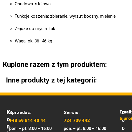
Obudowa: stalowa
Funkcje koszenia: zbieranie, wyrzut boczny, mielenie
Złącze do mycia: tak
Waga: ok. 36–46 kg
Kupione razem z tym produktem:
Inne produkty z tej kategorii:
K
Email
Sprzedaż:
Serwis:
D
O
biuro
+48 59 814 40 44
724 739 442
o
N
b
pon. – pt. 8:00 – 16:00
pon. – pt. 8:00 – 16:00