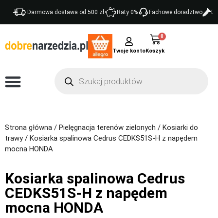
Darmowa dostawa od 500 zł
Raty 0%
Fachowe doradztwo
Do
0
Twoje konto
Strona główna
/
Pielęgnacja terenów zielonych
/
Kosiarki do
trawy
/ Kosiarka spalinowa Cedrus CEDKS51S-H z napędem
mocna HONDA
Kosiarka spalinowa Cedrus
CEDKS51S-H z napędem
mocna HONDA