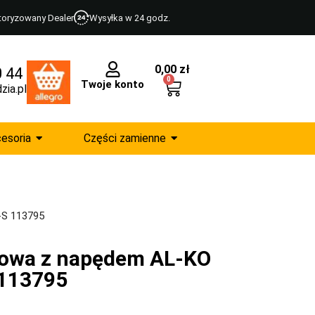
toryzowany Dealer
Wysyłka w 24 godz.
0,00
zł
0 44
0
Twoje konto
zia.pl
esoria
Części zamienne
-S 113795
nowa z napędem AL-KO
 113795