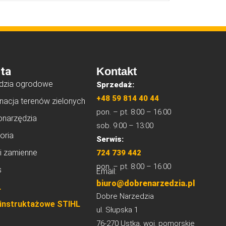
ta
Kontakt
dzia ogrodowe
Sprzedaż:
+48 59 814 40 44
nacja terenów zielonych
pon. – pt. 8:00 – 16:00
onarzędzia
sob. 9:00 – 13:00
oria
Serwis:
i zamienne
724 739 442
pon. – pt. 8:00 – 16:00
s
Email:
biuro@dobrenarzedzia.pl
L
Dobre Narzedzia
 instruktażowe STIHL
ul. Słupska 1
76-270 Ustka, woj. pomorskie