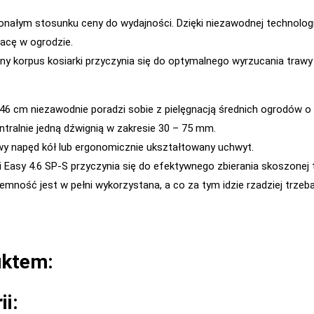
onałym stosunku ceny do wydajności. Dzięki niezawodnej technolo
acę w ogrodzie.
 korpus kosiarki przyczynia się do optymalnego wyrzucania trawy 
 46 cm niezawodnie poradzi sobie z pielęgnacją średnich ogrodów o
ralnie jedną dźwignią w zakresie 30 – 75 mm.
wy napęd kół lub ergonomicznie ukształtowany uchwyt.
 Easy 4.6 SP-S przyczynia się do efektywnego zbierania skoszonej 
jemność jest w pełni wykorzystana, a co za tym idzie rzadziej trze
uktem:
ii: