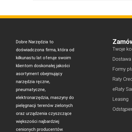
Zamów
Dobre Narzędzia to
Twoje ko
doświadczona firma, która od
kilkunastu lat oferuje swoim
Dostawa
klientom doskonałej jakości
Formy pł
asortyment obejmujący
Raty Cred
narzędzia ręczne,
eRaty Sa
pneumatyczne,
elektronarzędzia, maszyny do
Leasing
pielęgnacji terenów zielonych
Odstąpie
oraz urządzenia czyszczące
większości najbardziej
cenionych producentów.