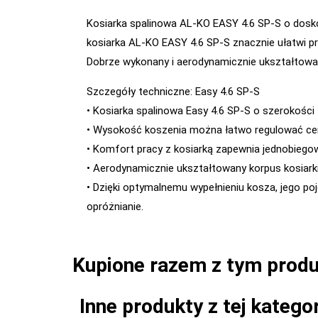
Kosiarka spalinowa AL-KO EASY 4.6 SP-S o dosk
kosiarka AL-KO EASY 4.6 SP-S znacznie ułatwi pr
Dobrze wykonany i aerodynamicznie ukształtowany
Szczegóły techniczne: Easy 4.6 SP-S
• Kosiarka spalinowa Easy 4.6 SP-S o szerokości
• Wysokość koszenia można łatwo regulować cent
• Komfort pracy z kosiarką zapewnia jednobiego
• Aerodynamicznie ukształtowany korpus kosiarki
• Dzięki optymalnemu wypełnieniu kosza, jego po
opróżnianie.
Kupione razem z tym prod
Inne produkty z tej kategor