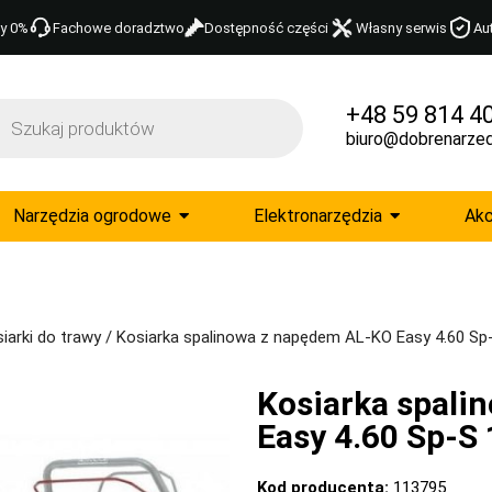
y 0%
Fachowe doradztwo
Dostępność części
Własny serwis
Au
+48 59 814 4
biuro@dobrenarzed
Narzędzia ogrodowe
Elektronarzędzia
Akc
iarki do trawy
/ Kosiarka spalinowa z napędem AL-KO Easy 4.60 Sp
Kosiarka spali
Easy 4.60 Sp-S
Kod producenta:
113795