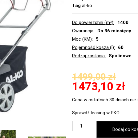
Tag
al-ko
Do powierzchni (m²)
1400
Gwarancja
Do 36 miesięcy
Moc (KM)
5
Pojemność kosza (l)
60
Rodzaj zasilania
Spalinowe
1499,00
zł
1473,10
zł
Cena w ostatnich 30 dniach nie 
Sprawdź leasing w PKO
Dodaj do ko