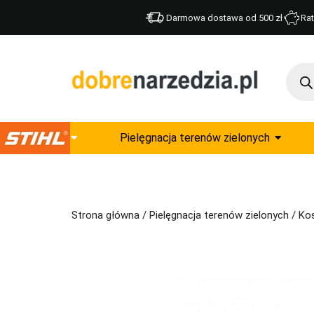
Darmowa dostawa od 500 zł
Rat
Pielęgnacja terenów zielonych
Strona główna
/
Pielęgnacja terenów zielonych
/
Kos