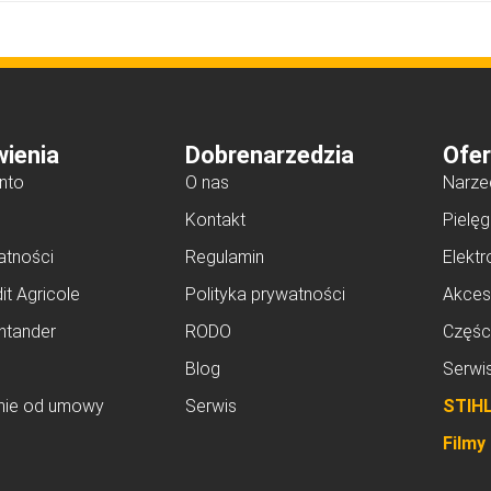
ienia
Dobrenarzedzia
Ofer
nto
O nas
Narze
Kontakt
Pielęg
atności
Regulamin
Elektr
it Agricole
Polityka prywatności
Akces
ntander
RODO
Częśc
Blog
Serwi
nie od umowy
Serwis
STIH
Filmy