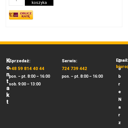
koszyka
K
Email
Sprzedaż:
Serwis:
D
O
biuro
+48 59 814 40 44
724 739 442
o
N
b
pon. – pt. 8:00 – 16:00
pon. – pt. 8:00 – 16:00
T
r
sob. 9:00 – 13:00
A
e
K
N
T
a
r
z