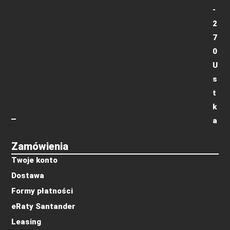
-
2
7
0
U
s
t
k
a
Zamówienia
Twoje konto
Dostawa
Formy płatności
eRaty Santander
Leasing