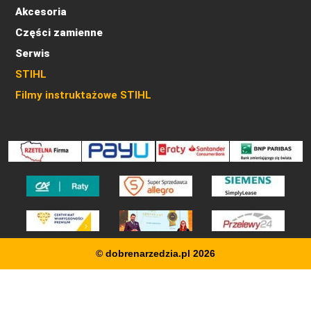
Akcesoria
Części zamienne
Serwis
STIHL
Filmy instruktażowe STIHL
© dobrenarzedzia.pl 2026