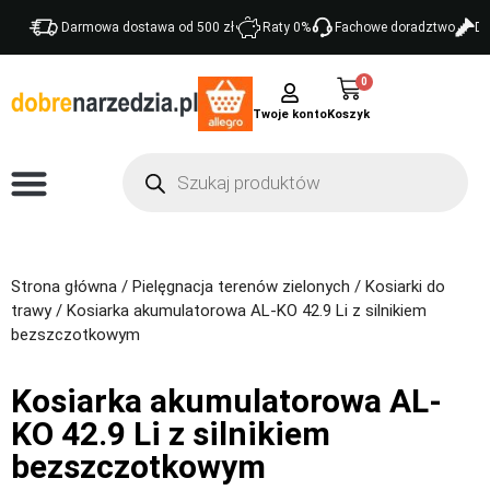
Darmowa dostawa od 500 zł
Raty 0%
Fachowe doradztwo
Do
0
Twoje konto
Strona główna
/
Pielęgnacja terenów zielonych
/
Kosiarki do
trawy
/ Kosiarka akumulatorowa AL-KO 42.9 Li z silnikiem
bezszczotkowym
Kosiarka akumulatorowa AL-
KO 42.9 Li z silnikiem
bezszczotkowym