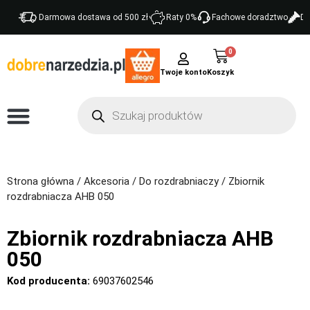
Darmowa dostawa od 500 zł
Raty 0%
Fachowe doradztwo
Do
0
Twoje konto
Strona główna
/
Akcesoria
/
Do rozdrabniaczy
/ Zbiornik
rozdrabniacza AHB 050
Zbiornik rozdrabniacza AHB
050
Kod producenta:
69037602546