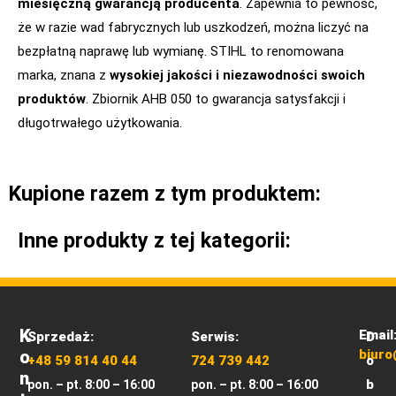
miesięczną gwarancją producenta
. Zapewnia to pewność,
że w razie wad fabrycznych lub uszkodzeń, można liczyć na
bezpłatną naprawę lub wymianę. STIHL to renomowana
marka, znana z
wysokiej jakości i niezawodności swoich
produktów
. Zbiornik AHB 050 to gwarancja satysfakcji i
długotrwałego użytkowania.
Kupione razem z tym produktem:
Inne produkty z tej kategorii:
K
Email
Sprzedaż:
Serwis:
D
O
biuro
+48 59 814 40 44
724 739 442
o
N
b
pon. – pt. 8:00 – 16:00
pon. – pt. 8:00 – 16:00