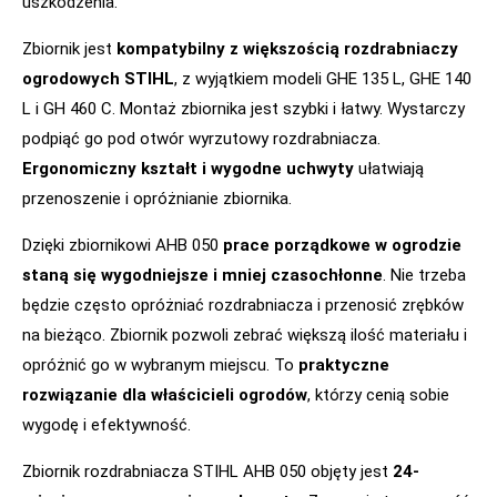
uszkodzenia.
Zbiornik jest
kompatybilny z większością rozdrabniaczy
ogrodowych STIHL
, z wyjątkiem modeli GHE 135 L, GHE 140
L i GH 460 C. Montaż zbiornika jest szybki i łatwy. Wystarczy
podpiąć go pod otwór wyrzutowy rozdrabniacza.
Ergonomiczny kształt i wygodne uchwyty
ułatwiają
przenoszenie i opróżnianie zbiornika.
Dzięki zbiornikowi AHB 050
prace porządkowe w ogrodzie
staną się wygodniejsze i mniej czasochłonne
. Nie trzeba
będzie często opróżniać rozdrabniacza i przenosić zrębków
na bieżąco. Zbiornik pozwoli zebrać większą ilość materiału i
opróżnić go w wybranym miejscu. To
praktyczne
rozwiązanie dla właścicieli ogrodów
, którzy cenią sobie
wygodę i efektywność.
Zbiornik rozdrabniacza STIHL AHB 050 objęty jest
24-